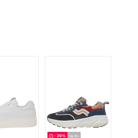
-
20
%
1д 6ч