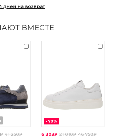
4 дней на возврат
ПАЮТ ВМЕСТЕ
ч
-
70
%
0₽
41 250₽
6 303₽
21 010₽
46 750₽