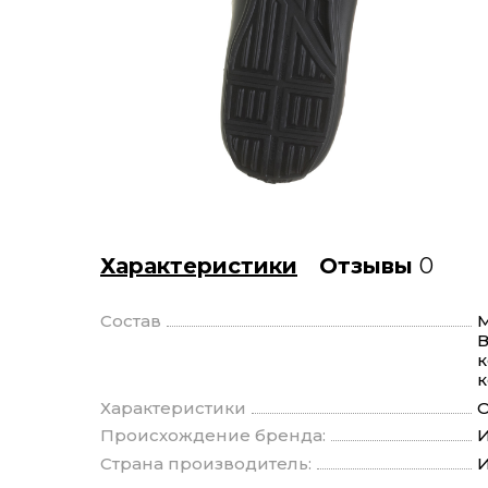
Характеристики
Отзывы
0
Состав
М
В
к
к
Характеристики
О
Происхождение бренда:
И
Страна производитель:
И