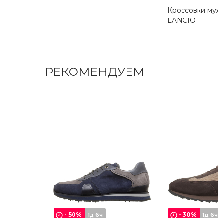
Кроссовки му
LANCIO
РЕКОМЕНДУЕМ
-
50
%
-
30
%
1д 6ч
1д 6ч