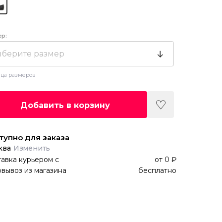
ер:
берите размер
ца размеров
Добавить в корзину
тупно для заказа
ква
Изменить
авка курьером
с
от
0 ₽
вывоз из магазина
бесплатно