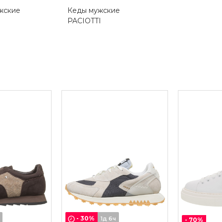
жские
Кеды мужские
PACIOTTI
-
30
%
1д 6ч
-
70
%