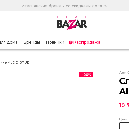
Итальянские бренды со скидками до 90%
Для дома
Бренды
Новинки
Распродажа
ские ALDO BRUE
Арт.
-
20
%
С
A
10 
Цвет: