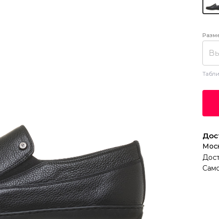
Разм
Вы
Табли
Дос
Мос
Дост
Само