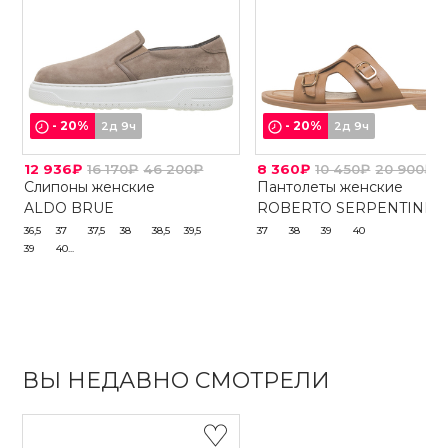
-
20
%
-
20
%
2д 9ч
2д 9ч
12 936₽
16 170₽
46 200₽
8 360₽
10 450₽
20 900₽
Слипоны женские
Пантолеты женские
ALDO BRUE
ROBERTO SERPENTINI
36,5
37
37,5
38
38,5
39,5
37
38
39
40
39
40...
ВЫ НЕДАВНО СМОТРЕЛИ