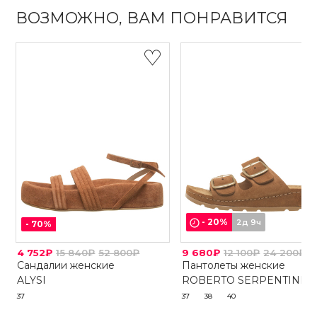
ВОЗМОЖНО, ВАМ ПОНРАВИТСЯ
-
20
%
2д 9ч
-
70
%
4 752₽
15 840₽
52 800₽
9 680₽
12 100₽
24 200₽
Сандалии женские
Пантолеты женские
ALYSI
ROBERTO SERPENTINI
37
37
38
40