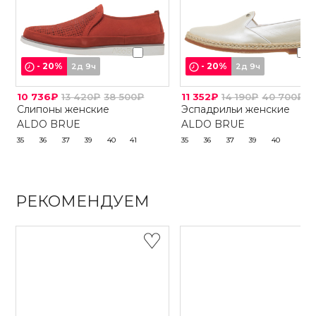
-
20
%
-
20
%
2д 9ч
2д 9ч
10 736₽
13 420₽
38 500₽
11 352₽
14 190₽
40 700₽
Слипоны женские
Эспадрильи женские
ALDO BRUE
ALDO BRUE
35
36
37
39
40
41
35
36
37
39
40
РЕКОМЕНДУЕМ