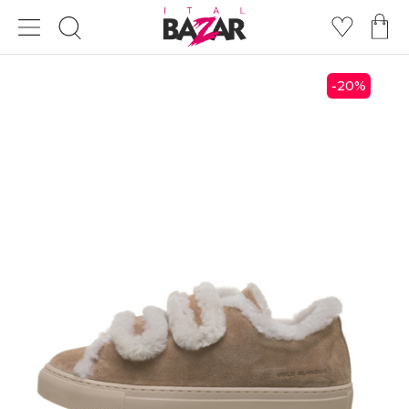
20
%
-