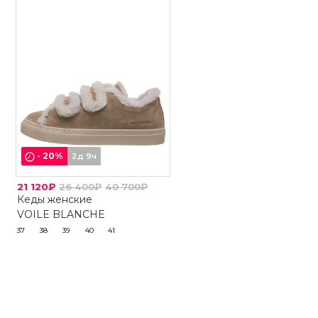
-
20
%
2д 9ч
21 120₽
26 400₽
40 700₽
Кеды женские
VOILE BLANCHE
37
38
39
40
41