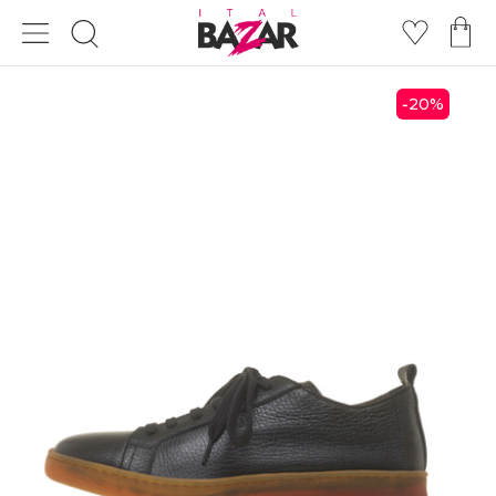
20
%
-