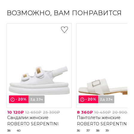
ВОЗМОЖНО, ВАМ ПОНРАВИТСЯ
-
20
%
-
20
%
2д 23ч
2д 23ч
10 120₽
12 650₽
25 300₽
8 360₽
10 450₽
20 900₽
Сандалии женские
Пантолеты женские
ROBERTO SERPENTINI
ROBERTO SERPENTINI
38
40
36
37
38
39