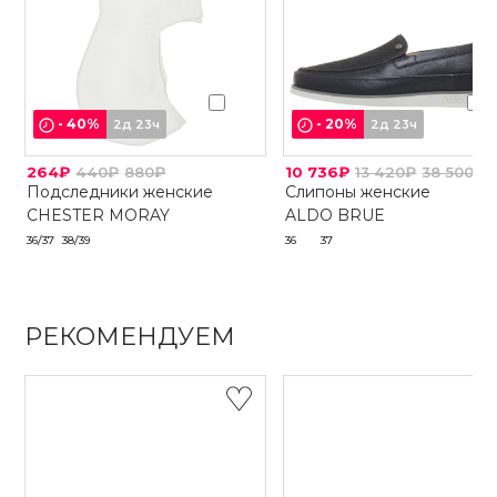
-
40
%
-
20
%
2д 23ч
2д 23ч
264₽
440₽
880₽
10 736₽
13 420₽
38 500₽
Подследники женские
Слипоны женские
CHESTER MORAY
ALDO BRUE
36/37
38/39
36
37
РЕКОМЕНДУЕМ