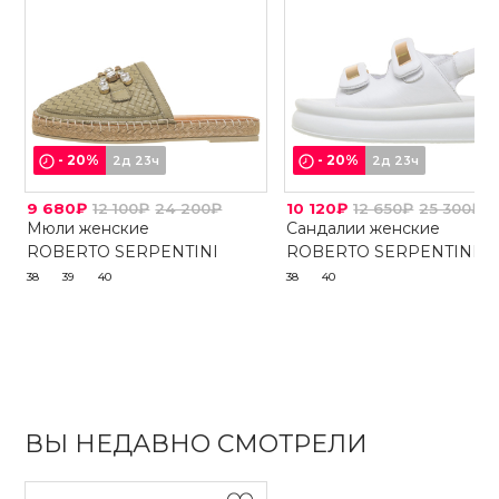
-
20
%
-
20
%
2д 23ч
2д 23ч
9 680₽
12 100₽
24 200₽
10 120₽
12 650₽
25 300₽
Мюли женские
Сандалии женские
ROBERTO SERPENTINI
ROBERTO SERPENTINI
38
39
40
38
40
ВЫ НЕДАВНО СМОТРЕЛИ