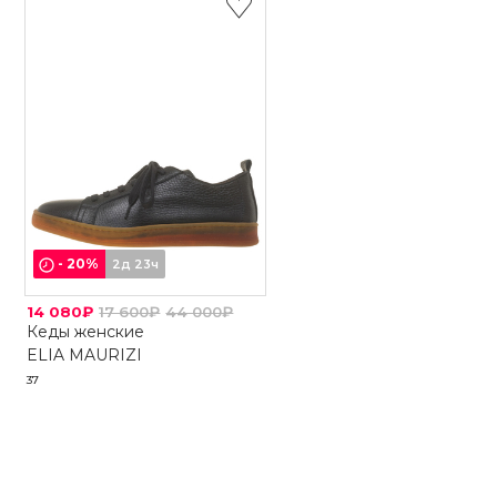
-
20
%
2д 23ч
14 080₽
17 600₽
44 000₽
Кеды женские
ELIA MAURIZI
37