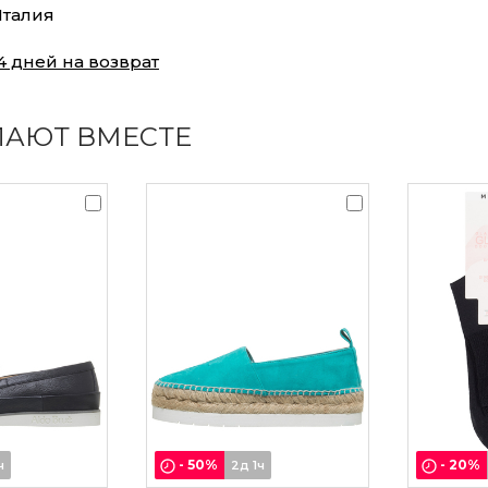
талия
4 дней на возврат
ПАЮТ ВМЕСТЕ
-
50
%
-
20
%
ч
2д 1ч