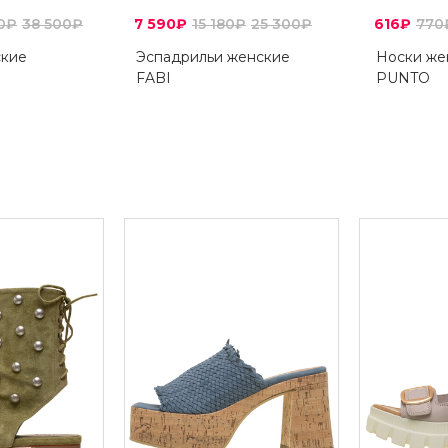
20₽
38 500₽
7 590₽
15 180₽
25 300₽
616₽
770
ские
Эспадрильи женские
Носки же
FABI
PUNTO