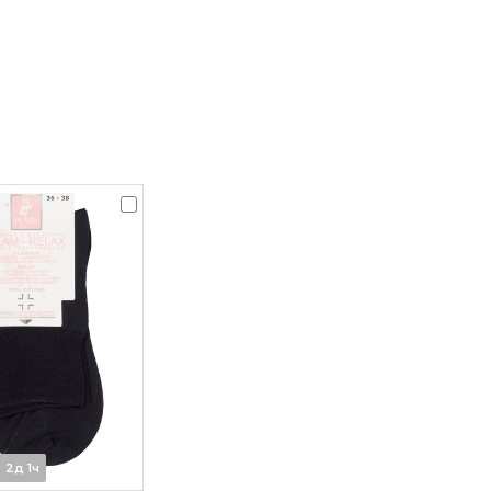
2д 1ч