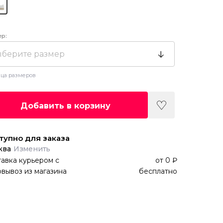
ер:
берите размер
ца размеров
Добавить в корзину
тупно для заказа
ква
Изменить
авка курьером
с
от
0 ₽
вывоз из магазина
бесплатно