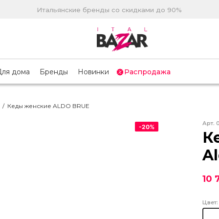
Итальянские бренды со скидками до 90%
Для дома
Бренды
Новинки
Распродажа
/
Кеды женские ALDO BRUE
Арт.
-
20
%
К
A
10 
Цвет: