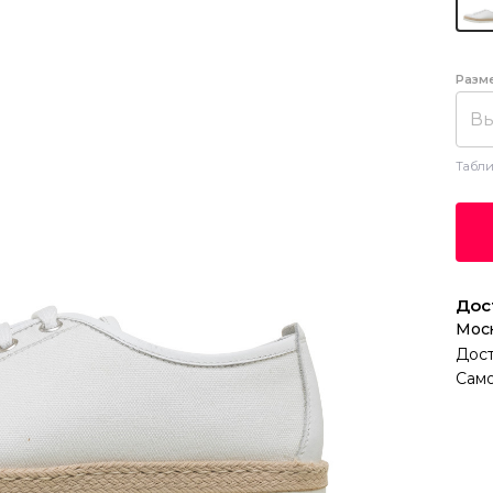
Разм
Вы
Табли
Дос
Мос
Дост
Само