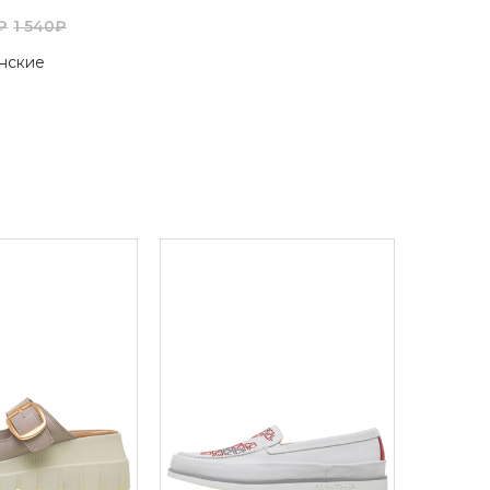
₽
1 540₽
нские