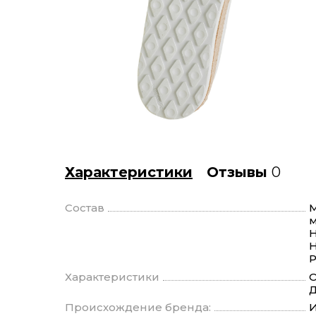
Характеристики
Отзывы
0
Состав
М
м
Н
Н
Р
Характеристики
О
Д
Происхождение бренда:
И