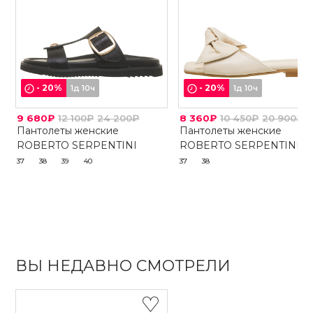
-
20
%
-
20
%
1д 10ч
1д 10ч
9 680₽
12 100₽
24 200₽
8 360₽
10 450₽
20 900₽
Пантолеты женские
Пантолеты женские
ROBERTO SERPENTINI
ROBERTO SERPENTINI
37
38
39
40
37
38
ВЫ НЕДАВНО СМОТРЕЛИ