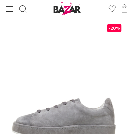
20
%
-