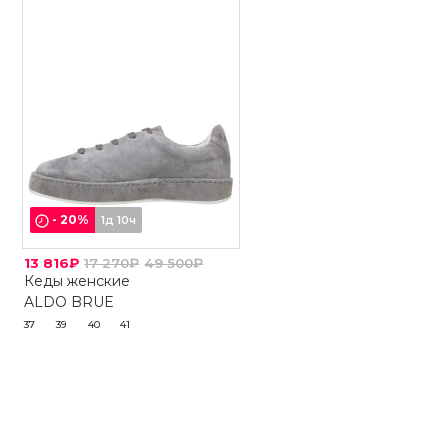
-
20
%
1д 10ч
13 816₽
17 270₽
49 500₽
Кеды женские
ALDO BRUE
37
39
40
41