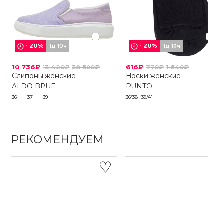
-
20
%
-
20
%
1д 10ч
1д 10ч
10 736₽
13 420₽
38 500₽
616₽
770₽
1 540₽
Слипоны женские
Носки женские
ALDO BRUE
PUNTO
36
37
39
36/38
39/41
РЕКОМЕНДУЕМ