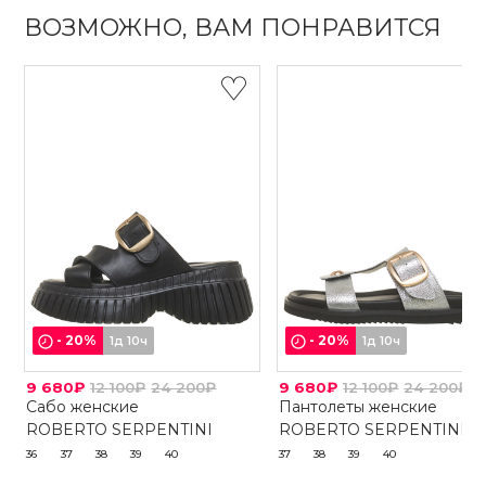
ВОЗМОЖНО, ВАМ ПОНРАВИТСЯ
-
20
%
-
20
%
1д 10ч
1д 10ч
9 680₽
12 100₽
24 200₽
9 680₽
12 100₽
24 200₽
Сабо женские
Пантолеты женские
ROBERTO SERPENTINI
ROBERTO SERPENTINI
36
37
38
39
40
37
38
39
40