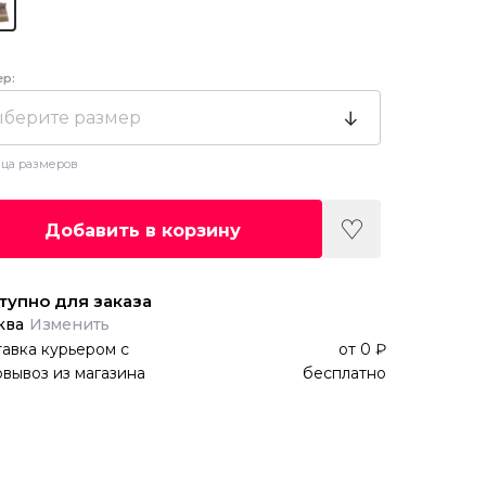
ер:
берите размер
ца размеров
Добавить в корзину
тупно для заказа
ква
Изменить
авка курьером
с
от
0 ₽
вывоз из магазина
бесплатно