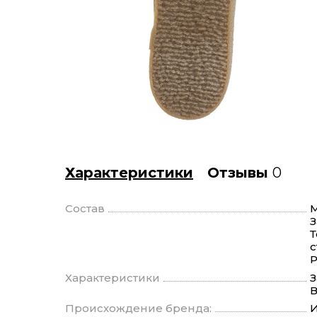
Характеристики
Отзывы
0
Состав
М
З
Т
с
Р
Характеристики
З
В
Происхождение бренда:
И