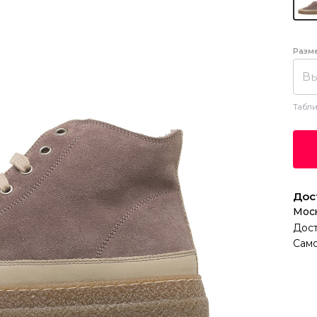
Разм
Вы
Табли
Дос
Мос
Дост
Само