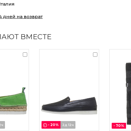
талия
4 дней на возврат
ПАЮТ ВМЕСТЕ
-
20
%
2ч
2д 12ч
-
70
%