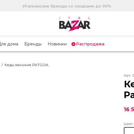
Итальянские бренды со скидками до 90%
Для дома
Бренды
Новинки
Распродажа
/
Кеды женские PATGOA
Арт.
К
P
16 
Цвет: