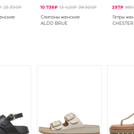
₽
25 300₽
10 736₽
13 420₽
38 500₽
297₽
990
енские
Слипоны женские
Гетры же
ALDO BRUE
CHESTER