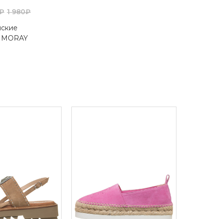
₽
1 980₽
нские
 MORAY