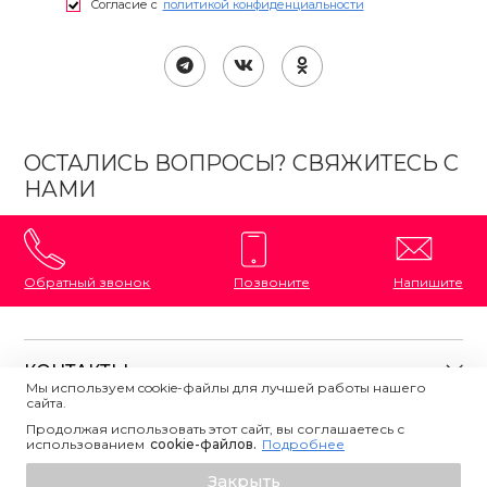
Согласие с
политикой конфиденциальности
ОСТАЛИСЬ ВОПРОСЫ? СВЯЖИТЕСЬ С
НАМИ
Обратный звонок
Позвоните
Напишите
КОНТАКТЫ
Мы используем cookie-файлы для лучшей работы нашего
сайта.
8 (800) 333-87-72
Магазины на карте
Продолжая использовать этот сайт, вы соглашаетесь с
ПОЛЕЗНАЯ ИНФОРМАЦИЯ
использованием
Напишите нам
сookie-файлов.
Подробнее
О магазине
Узнать о поступлении
Закрыть