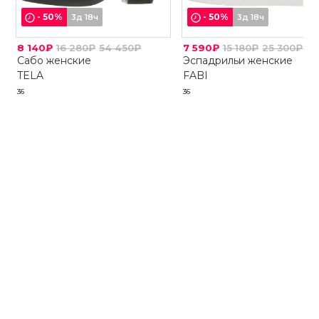
-
50
%
-
50
%
3д 18ч
3д 18ч
8 140₽
16 280₽
54 450₽
7 590₽
15 180₽
25 300₽
Сабо женские
Эспадрильи женские
TELA
FABI
36
36