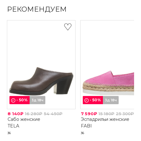
РЕКОМЕНДУЕМ
-
50
%
-
50
%
3д 18ч
3д 18ч
8 140₽
16 280₽
54 450₽
7 590₽
15 180₽
25 300₽
Сабо женские
Эспадрильи женские
TELA
FABI
36
36