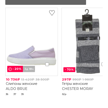
-
20
%
3д 18ч
-
70
%
10 736₽
13 420₽
38 500₽
297₽
990₽
1 980₽
Слипоны женские
Гетры женские
ALDO BRUE
CHESTER MORAY
36
37
39
б/р