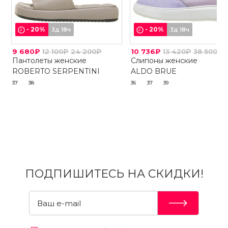
-
20
%
-
20
%
3д 18ч
3д 18ч
9 680₽
12 100₽
24 200₽
10 736₽
13 420₽
38 500₽
Пантолеты женские
Слипоны женские
ROBERTO SERPENTINI
ALDO BRUE
37
38
36
37
39
ПОДПИШИТЕСЬ НА СКИДКИ!