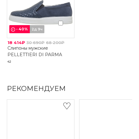
-
40
%
2д 9ч
18 414₽
30 690₽
68 200₽
Слипоны мужские
PELLETTIERI DI PARMA
42
РЕКОМЕНДУЕМ