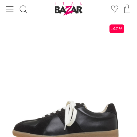
40
%
-