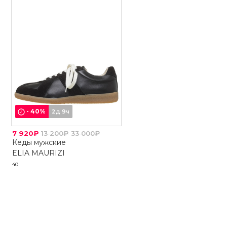
-
40
%
2д 9ч
7 920₽
13 200₽
33 000₽
Кеды мужские
ELIA MAURIZI
40