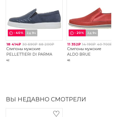
-
40
%
-
20
%
2д 9ч
2д 9ч
18 414₽
30 690₽
68 200₽
11 352₽
14 190₽
40 700₽
Слипоны мужские
Слипоны мужские
PELLETTIERI DI PARMA
ALDO BRUE
42
45
ВЫ НЕДАВНО СМОТРЕЛИ