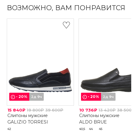
ВОЗМОЖНО, ВАМ ПОНРАВИТСЯ
-
20
%
-
20
%
2д 9ч
2д 9ч
15 840₽
19 800₽
39 600₽
10 736₽
13 420₽
38 500₽
Слипоны мужские
Слипоны мужские
GALIZIO TORRESI
ALDO BRUE
42
40,5
44
45