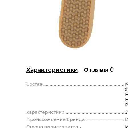
Характеристики
Отзывы
0
Состав
М
З
Н
Н
Р
Характеристики
З
Происхождение бренда:
И
Страна производитель:
И