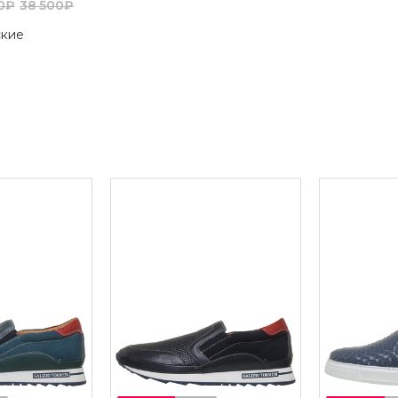
20₽
38 500₽
ские