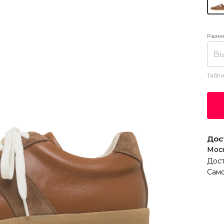
Разм
Вы
Табли
Дос
Мос
Дост
Само