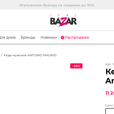
Итальянские бренды со скидками до 90%
Для дома
Бренды
Новинки
Распродажа
/
Кеды мужские ANTONIO MAURIZI
Арт.
-
20
%
К
An
11 
Цвет: