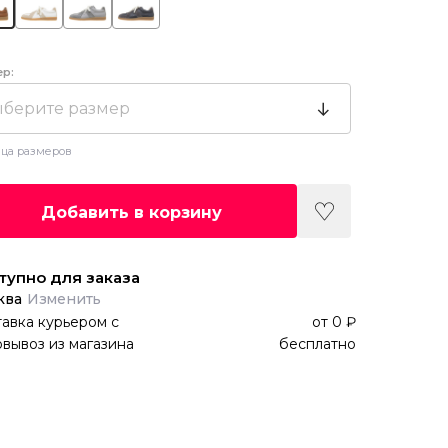
ер:
берите размер
ца размеров
Добавить в корзину
тупно для заказа
ква
Изменить
авка курьером
с
от
0 ₽
вывоз из магазина
бесплатно