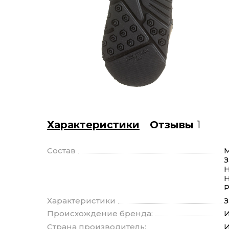
Характеристики
Отзывы
1
Состав
М
З
Н
Н
Р
Характеристики
З
Происхождение бренда:
И
Страна производитель:
И