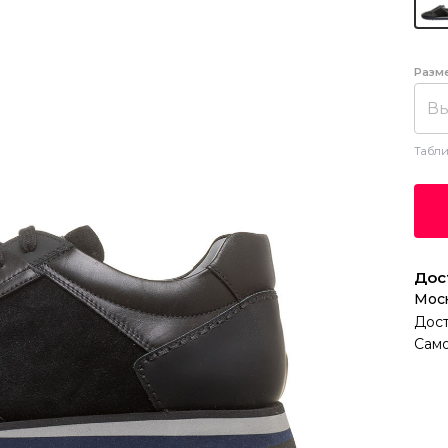
Разм
Вы
Табли
Дос
Мос
Дост
Само