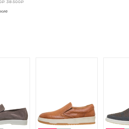
20₽
38 500₽
ские