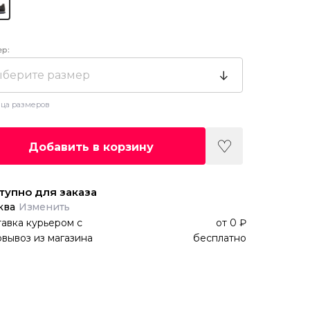
ер:
берите размер
ца размеров
Добавить в корзину
тупно для заказа
ква
Изменить
авка курьером
с
от
0 ₽
вывоз из магазина
бесплатно