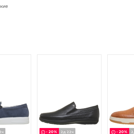
ские
-
20
%
-
20
%
2ч
2д 22ч
2