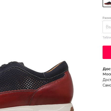
Разм
Вы
Табли
Дос
Мос
Дост
Само