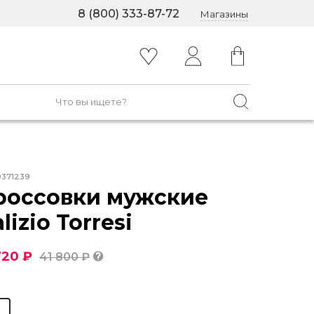
8 (800) 333-87-72
Магазины
0371239
россовки мужские
lizio Torresi
720 ₽
41 800 ₽