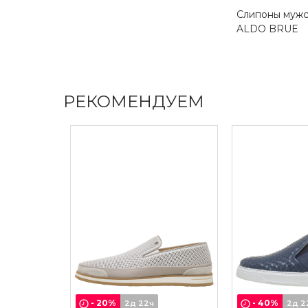
Слипоны муж
ALDO BRUE
РЕКОМЕНДУЕМ
-
20
%
-
40
%
2д 22ч
2д 2