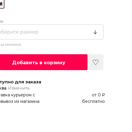
ер:
берите размер
ца размеров
Добавить в корзину
тупно для заказа
ква
Изменить
авка курьером
с
от
0 ₽
вывоз из магазина
бесплатно