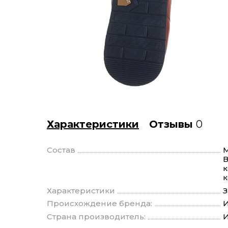
Характеристики
Отзывы
0
Состав
М
В
к
к
Характеристики
З
Происхождение бренда:
И
Страна производитель:
И