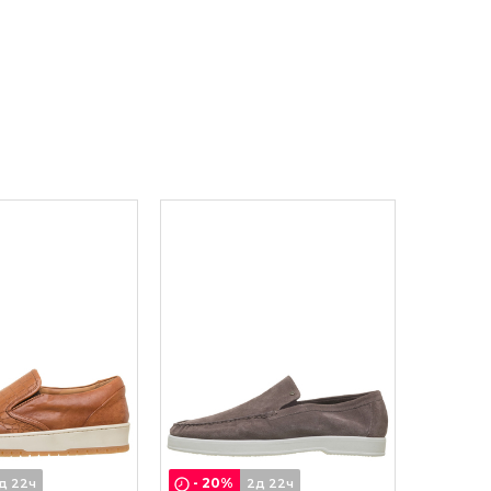
-
20
%
д 22ч
2д 22ч