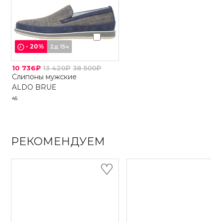
-
20
%
2д 15ч
10 736₽
13 420₽
38 500₽
Слипоны мужские
ALDO BRUE
45
РЕКОМЕНДУЕМ