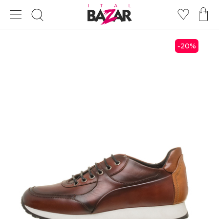
20
%
-