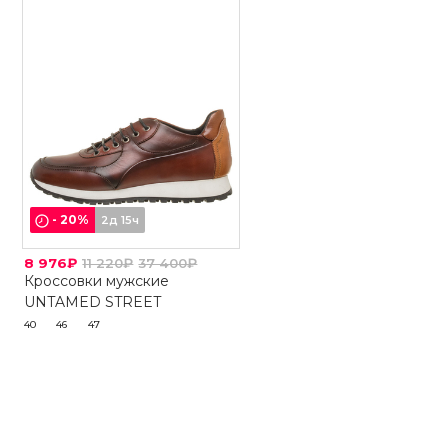
-
20
%
2д 15ч
8 976₽
11 220₽
37 400₽
Кроссовки мужские
UNTAMED STREET
40
46
47