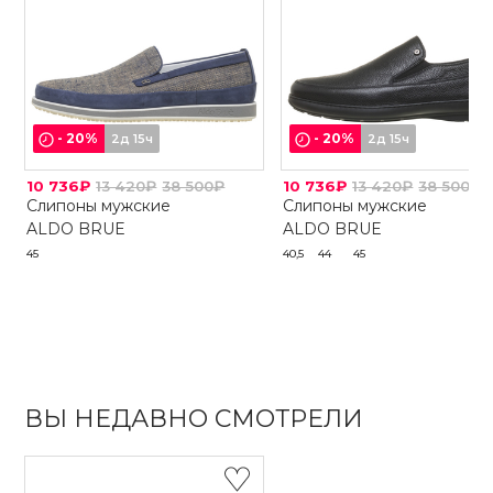
-
20
%
-
20
%
2д 15ч
2д 15ч
10 736₽
13 420₽
38 500₽
10 736₽
13 420₽
38 500₽
Слипоны мужские
Слипоны мужские
ALDO BRUE
ALDO BRUE
45
40,5
44
45
ВЫ НЕДАВНО СМОТРЕЛИ