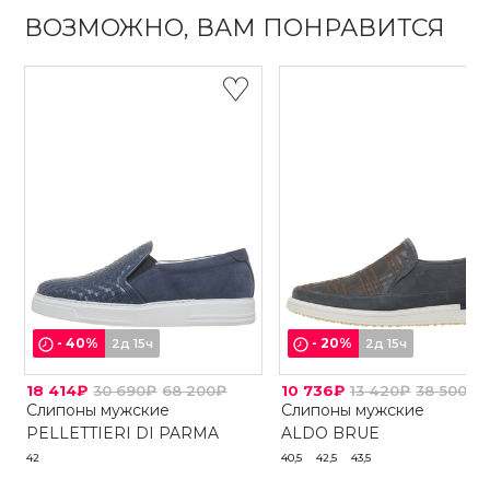
ВОЗМОЖНО, ВАМ ПОНРАВИТСЯ
-
40
%
-
20
%
2д 15ч
2д 15ч
18 414₽
30 690₽
68 200₽
10 736₽
13 420₽
38 500₽
Слипоны мужские
Слипоны мужские
PELLETTIERI DI PARMA
ALDO BRUE
42
40,5
42,5
43,5