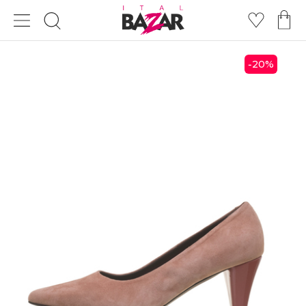
20
%
-