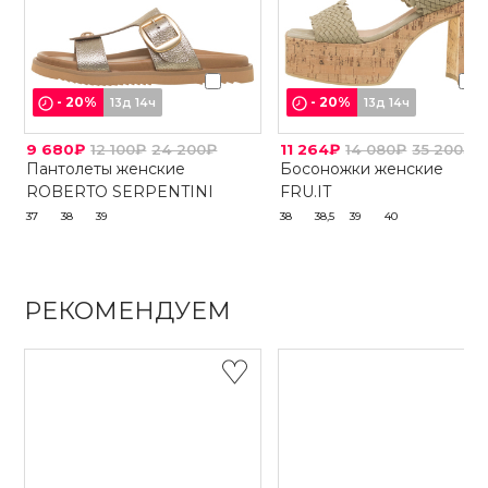
-
20
%
-
20
%
13д 14ч
13д 14ч
9 680₽
12 100₽
24 200₽
11 264₽
14 080₽
35 200₽
Пантолеты женские
Босоножки женские
ROBERTO SERPENTINI
FRU.IT
37
38
39
38
38,5
39
40
РЕКОМЕНДУЕМ