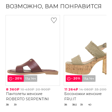
ВОЗМОЖНО, ВАМ ПОНРАВИТСЯ
-
20
%
-
20
%
13д 14ч
13д 14ч
8 360₽
10 450₽
20 900₽
11 264₽
14 080₽
35 200₽
Пантолеты женские
Босоножки женские
ROBERTO SERPENTINI
FRU.IT
38
39
38
38,5
39
40