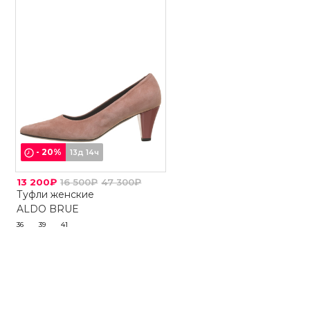
-
20
%
13д 14ч
13 200₽
16 500₽
47 300₽
Туфли женские
ALDO BRUE
36
39
41