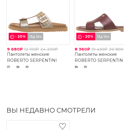
-
20
%
-
20
%
13д 14ч
13д 14ч
9 680₽
12 100₽
24 200₽
8 360₽
10 450₽
20 900₽
Пантолеты женские
Пантолеты женские
ROBERTO SERPENTINI
ROBERTO SERPENTINI
37
38
39
38
39
ВЫ НЕДАВНО СМОТРЕЛИ