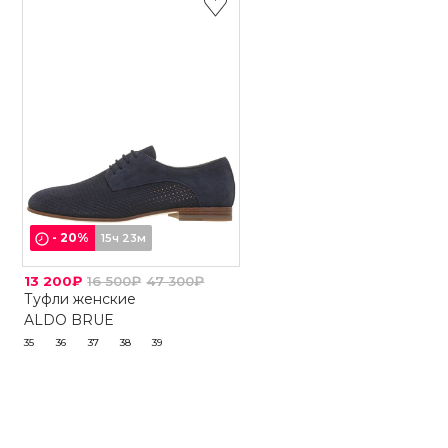
-
20
%
15ч 23м
13 200₽
16 500₽
47 300₽
Туфли женские
ALDO BRUE
35
36
37
38
39