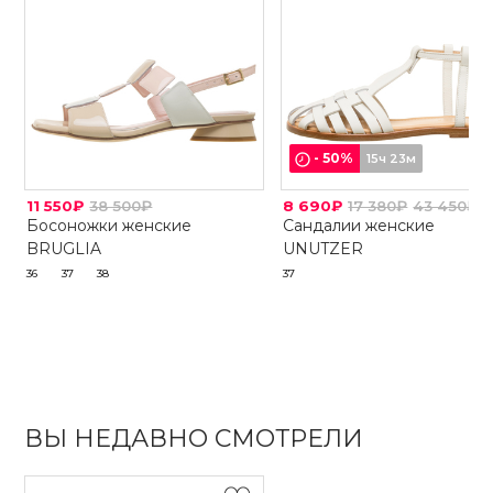
-
50
%
15ч 23м
11 550₽
38 500₽
8 690₽
17 380₽
43 450₽
Босоножки женские
Сандалии женские
BRUGLIA
UNUTZER
36
37
38
37
ВЫ НЕДАВНО СМОТРЕЛИ