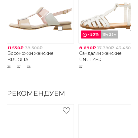
-
50
%
15ч 23м
11 550₽
38 500₽
8 690₽
17 380₽
43 450₽
Босоножки женские
Сандалии женские
BRUGLIA
UNUTZER
36
37
38
37
РЕКОМЕНДУЕМ