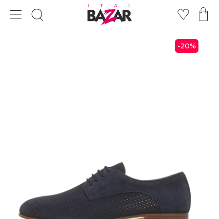
20
%
-