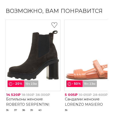
ВОЗМОЖНО, ВАМ ПОНРАВИТСЯ
-
20
%
-
50
%
15ч 23м
15ч 23м
14 520₽
18 150₽
36 300₽
5 005₽
10 010₽
28 600₽
Ботильоны женские
Сандалии женские
ROBERTO SERPENTINI
LORENZO MASIERO
36
37
38
39
40
36