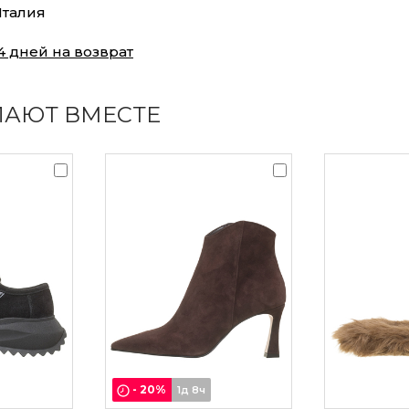
талия
4 дней на возврат
ПАЮТ ВМЕСТЕ
-
20
%
1д 8ч