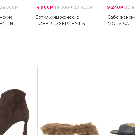
38 500₽
14 960₽
18 700₽
37 400₽
9 240₽
30 
нские
Ботильоны женские
Сабо женск
ENTINI
ROBERTO SERPENTINI
MORSICA