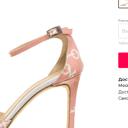
Разм
Вы
Табли
Дос
Мос
Дост
Само