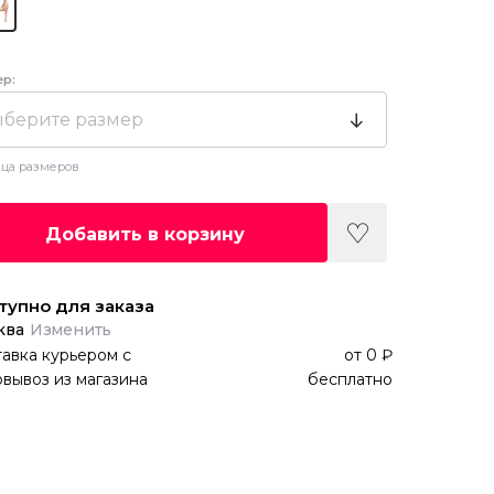
ер:
берите размер
ца размеров
Добавить в корзину
тупно для заказа
ква
Изменить
авка курьером
с
от
0 ₽
вывоз из магазина
бесплатно