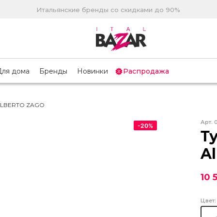
Итальянские бренды со скидками до 90%
Для дома
Бренды
Новинки
Распродажа
ALBERTO ZAGO
Арт.
-
20
%
Т
Al
10 
Цвет: