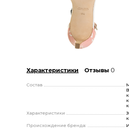
Характеристики
Отзывы
0
Состав
М
В
к
к
Характеристики
З
к
Происхождение бренда:
И