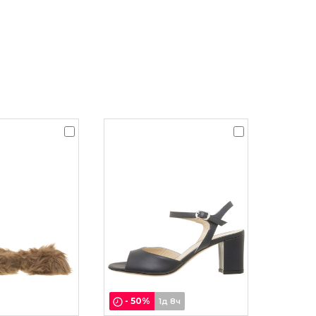
-
50
%
1д 8ч