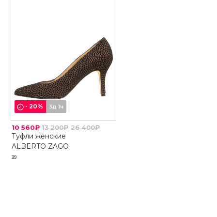
-
20
%
3д 1ч
10 560₽
13 200₽
26 400₽
Туфли женские
ALBERTO ZAGO
39