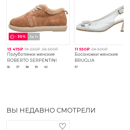
-
30
%
3д 1ч
13 475₽
19 250₽
38 500₽
11 550₽
38 500₽
Полуботинки женские
Босоножки женские
ROBERTO SERPENTINI
BRUGLIA
36
37
38
39
40
37
ВЫ НЕДАВНО СМОТРЕЛИ