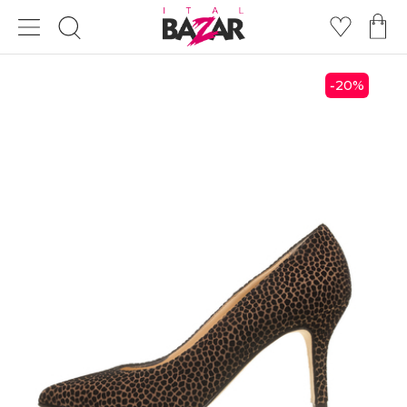
20
%
-