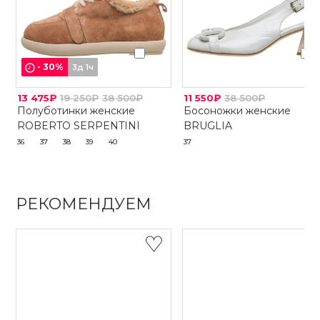
-
30
%
3д 1ч
13 475₽
19 250₽
38 500₽
11 550₽
38 500₽
Полуботинки женские
Босоножки женские
ROBERTO SERPENTINI
BRUGLIA
36
37
38
39
40
37
РЕКОМЕНДУЕМ