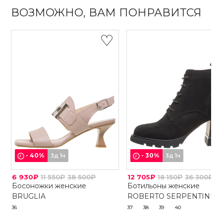
ВОЗМОЖНО, ВАМ ПОНРАВИТСЯ
-
40
%
-
30
%
3д 1ч
3д 1ч
6 930₽
11 550₽
38 500₽
12 705₽
18 150₽
36 300₽
Босоножки женские
Ботильоны женские
BRUGLIA
ROBERTO SERPENTINI
36
37
38
39
40