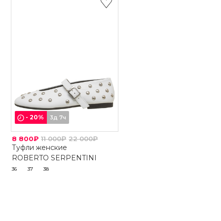
-
20
%
3д 7ч
8 800₽
11 000₽
22 000₽
Туфли женские
ROBERTO SERPENTINI
36
37
38