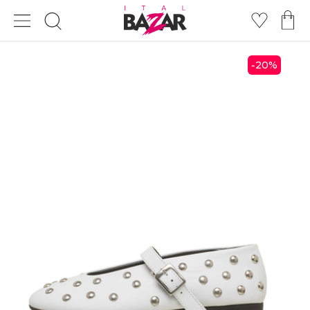
20
%
-