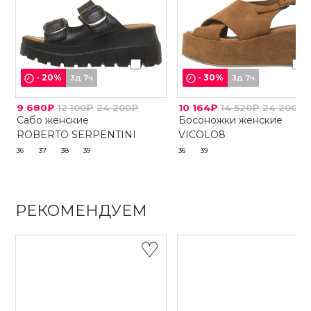
-
20
%
-
30
%
3д 7ч
3д 7ч
9 680₽
12 100₽
24 200₽
10 164₽
14 520₽
24 200₽
Сабо женские
Босоножки женские
ROBERTO SERPENTINI
VICOLO8
36
37
38
39
36
39
РЕКОМЕНДУЕМ