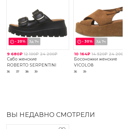
-
20
%
-
30
%
3д 7ч
3д 7ч
9 680₽
12 100₽
24 200₽
10 164₽
14 520₽
24 200₽
Сабо женские
Босоножки женские
ROBERTO SERPENTINI
VICOLO8
36
37
38
39
36
39
ВЫ НЕДАВНО СМОТРЕЛИ