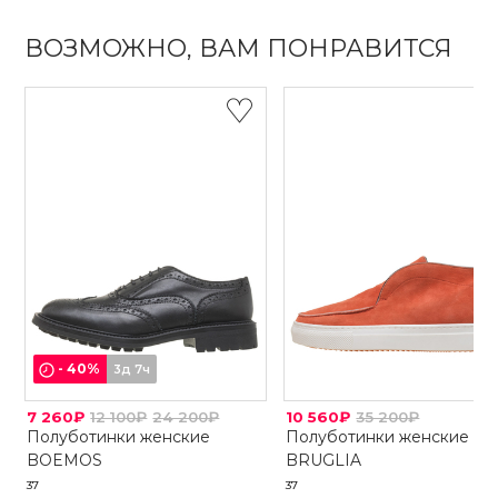
ВОЗМОЖНО, ВАМ ПОНРАВИТСЯ
-
40
%
3д 7ч
7 260₽
12 100₽
24 200₽
10 560₽
35 200₽
Полуботинки женские
Полуботинки женские
BOEMOS
BRUGLIA
37
37