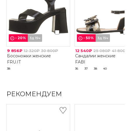
-
20
%
-
50
%
3д 15ч
3д 15ч
9 856₽
12 320₽
30 800₽
12 540₽
25 080₽
41 800₽
Босоножки женские
Сандалии женские
FRU.IT
FABI
38
36
37
38
40
РЕКОМЕНДУЕМ