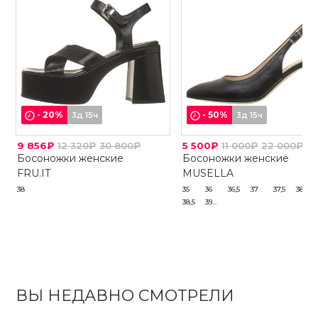
-
20
%
-
50
%
3д 15ч
3д 15ч
9 856₽
12 320₽
30 800₽
5 500₽
11 000₽
22 000₽
Босоножки женские
Босоножки женские
FRU.IT
MUSELLA
38
35
36
36,5
37
37,5
38
38,5
39...
ВЫ НЕДАВНО СМОТРЕЛИ