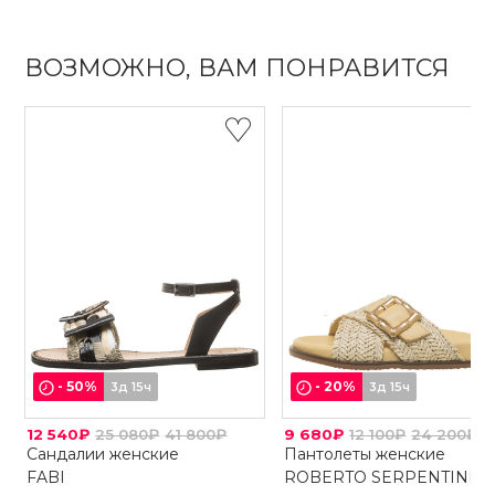
ВОЗМОЖНО, ВАМ ПОНРАВИТСЯ
-
50
%
-
20
%
3д 15ч
3д 15ч
12 540₽
25 080₽
41 800₽
9 680₽
12 100₽
24 200₽
Сандалии женские
Пантолеты женские
FABI
ROBERTO SERPENTINI