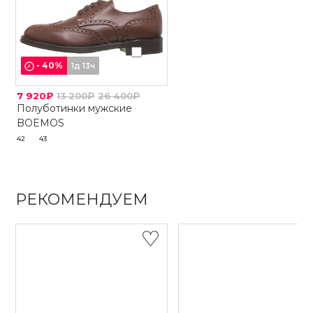
-
40
%
1д 13ч
7 920₽
13 200₽
26 400₽
Полуботинки мужские
BOEMOS
42
43
РЕКОМЕНДУЕМ