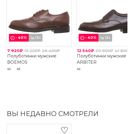
-
40
%
-
40
%
1д 13ч
1д 13ч
7 920₽
13 200₽
26 400₽
12 540₽
20 900₽
41 800₽
Полуботинки мужские
Полуботинки мужские
BOEMOS
ARBITER
42
43
42
ВЫ НЕДАВНО СМОТРЕЛИ