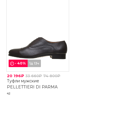
-
40
%
1д 13ч
20 196₽
33 660₽
74 800₽
Туфли мужские
PELLETTIERI DI PARMA
42