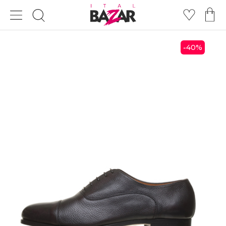
40
%
-