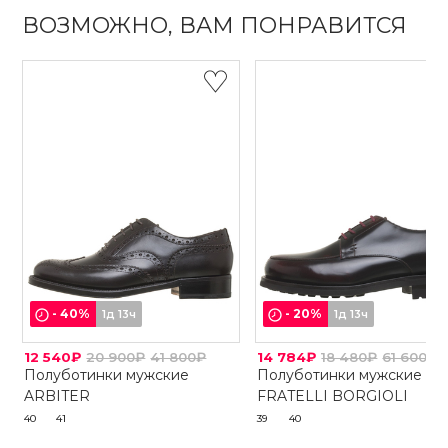
ВОЗМОЖНО, ВАМ ПОНРАВИТСЯ
-
40
%
-
20
%
1д 13ч
1д 13ч
12 540₽
20 900₽
41 800₽
14 784₽
18 480₽
61 600₽
Полуботинки мужские
Полуботинки мужские
ARBITER
FRATELLI BORGIOLI
40
41
39
40