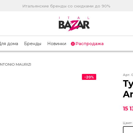
Итальянские бренды со скидками до 90%
Для дома
Бренды
Новинки
Распродажа
ANTONIO MAURIZI
Арт.
-
20
%
Т
An
15 
Цвет: