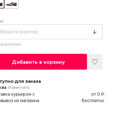
ер:
берите размер
ца размеров
Добавить в корзину
тупно для заказа
ква
Изменить
авка курьером
с
от
0 ₽
вывоз из магазина
бесплатно