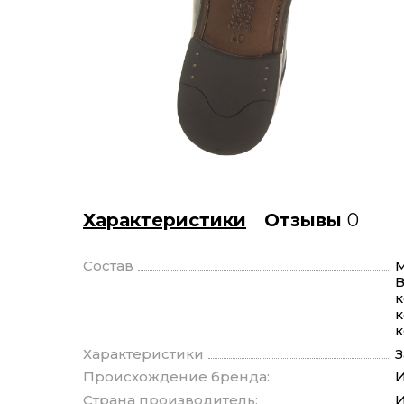
Характеристики
Отзывы
0
Состав
М
В
к
к
Характеристики
З
Происхождение бренда:
И
Страна производитель:
И