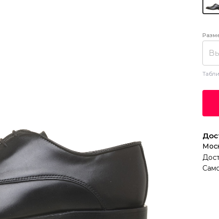
Разм
Вы
Табли
Дос
Мос
Дост
Само