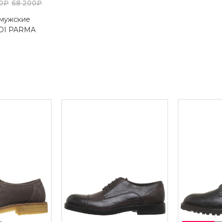
90₽
68 200₽
 мужские
 DI PARMA