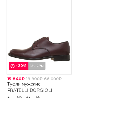
-
20
%
15ч 27м
15 840₽
19 800₽
66 000₽
Туфли мужские
FRATELLI BORGIOLI
39
41,5
43
44