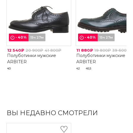
-
40
%
-
40
%
15ч 27м
15ч 27м
12 540₽
20 900₽
41 800₽
11 880₽
19 800₽
39 600₽
Полуботинки мужские
Полуботинки мужские
ARBITER
ARBITER
40
42
45,5
ВЫ НЕДАВНО СМОТРЕЛИ