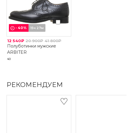
-
40
%
15ч 27м
12 540₽
20 900₽
41 800₽
Полуботинки мужские
ARBITER
40
РЕКОМЕНДУЕМ