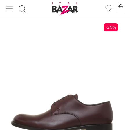
20
%
-