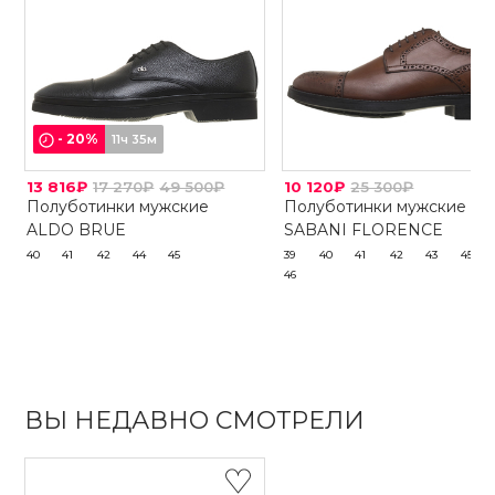
-
20
%
11ч 35м
13 816₽
17 270₽
49 500₽
10 120₽
25 300₽
Полуботинки мужские
Полуботинки мужские
ALDO BRUE
SABANI FLORENCE
40
41
42
44
45
39
40
41
42
43
45
46
ВЫ НЕДАВНО СМОТРЕЛИ