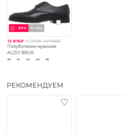
-
20
%
11ч 35м
13 816₽
17 270₽
49 500₽
Полуботинки мужские
ALDO BRUE
40
41
42
44
45
РЕКОМЕНДУЕМ