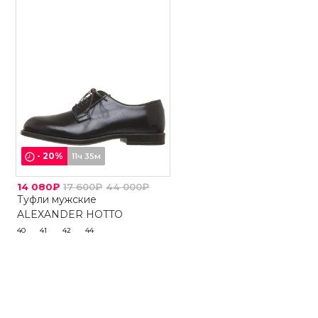
-
20
%
11ч 35м
14 080₽
17 600₽
44 000₽
Туфли мужские
ALEXANDER HOTTO
40
41
42
44