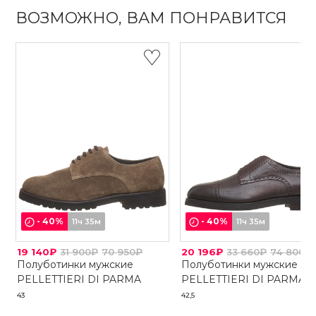
ВОЗМОЖНО, ВАМ ПОНРАВИТСЯ
-
40
%
-
40
%
11ч 35м
11ч 35м
19 140₽
31 900₽
70 950₽
20 196₽
33 660₽
74 800₽
Полуботинки мужские
Полуботинки мужские
PELLETTIERI DI PARMA
PELLETTIERI DI PARMA
43
42,5