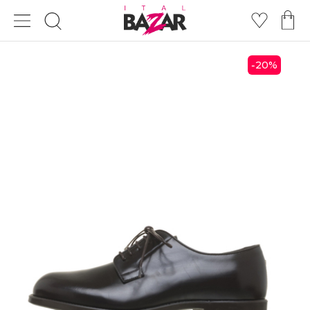
20
%
-