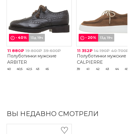
-
40
%
-
20
%
13д 19ч
13д 19ч
11 880₽
19 800₽
39 600₽
11 352₽
14 190₽
40 700₽
Полуботинки мужские
Полуботинки мужские
ARBITER
CALPIERRE
40
40,5
42,5
43
45
39
41
42
43
44
45
ВЫ НЕДАВНО СМОТРЕЛИ