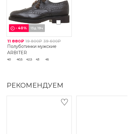
-
40
%
13д 19ч
11 880₽
19 800₽
39 600₽
Полуботинки мужские
ARBITER
40
40,5
42,5
43
45
РЕКОМЕНДУЕМ