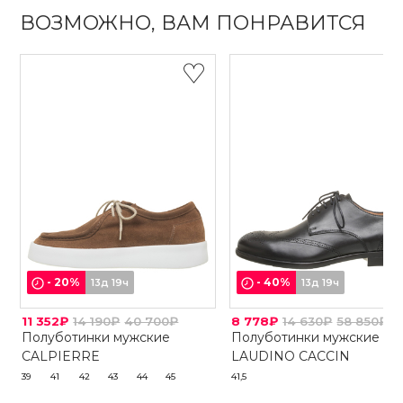
ВОЗМОЖНО, ВАМ ПОНРАВИТСЯ
-
20
%
-
40
%
13д 19ч
13д 19ч
11 352₽
14 190₽
40 700₽
8 778₽
14 630₽
58 850₽
Полуботинки мужские
Полуботинки мужские
CALPIERRE
LAUDINO CACCIN
39
41
42
43
44
45
41,5