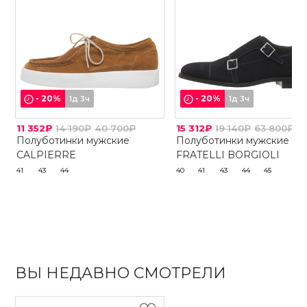
-
20
%
-
20
%
1д 3ч
1д 3ч
11 352₽
14 190₽
40 700₽
15 312₽
19 140₽
63 800₽
Полуботинки мужские
Полуботинки мужские
CALPIERRE
FRATELLI BORGIOLI
41
43
44
40
41
43
44
45
ВЫ НЕДАВНО СМОТРЕЛИ