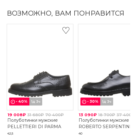
ВОЗМОЖНО, ВАМ ПОНРАВИТСЯ
-
40
%
-
30
%
1д 3ч
1д 3ч
19 008₽
31 680₽
70 400₽
13 090₽
18 700₽
37 400₽
Полуботинки мужские
Полуботинки мужские
PELLETTIERI DI PARMA
ROBERTO SERPENTINI
42,5
40