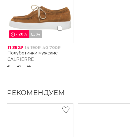
-
20
%
1д 3ч
11 352₽
14 190₽
40 700₽
Полуботинки мужские
CALPIERRE
41
43
44
РЕКОМЕНДУЕМ