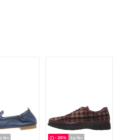
-
20
%
д 16ч
2д 16ч