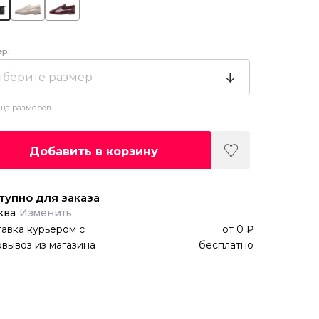
ер:
берите размер
ца размеров
Добавить в корзину
тупно для заказа
ква
Изменить
авка курьером
с
от
0 ₽
вывоз из магазина
бесплатно