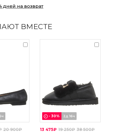
4 дней на возврат
ПАЮТ ВМЕСТЕ
-
30
%
6ч
2д 16ч
₽
20 900₽
13 475₽
19 250₽
38 500₽