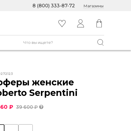
8 (800) 333-87-72
Магазины
0272123
оферы женские
berto Serpentini
860 ₽
39 600 ₽