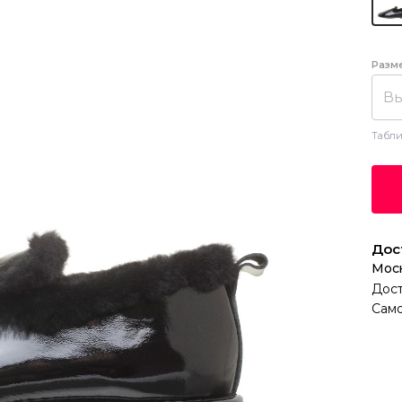
Разм
Вы
Табли
Дос
Мос
Дост
Само