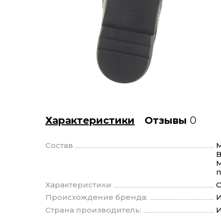
Характеристики
Отзывы
0
Состав
М
В
М
п
Характеристики
О
Происхождение бренда:
И
Страна производитель:
И