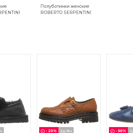
кие
Полуботинки женские
RPENTINI
ROBERTO SERPENTINI
-
20
%
-
50
%
6ч
2д 16ч
2