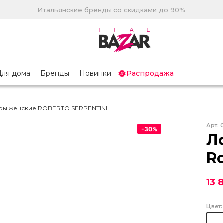
Итальянские бренды со скидками до 90%
Для дома
Бренды
Новинки
Распродажа
ы женские ROBERTO SERPENTINI
Арт.
-
30
%
Л
Ro
13 
Цвет: