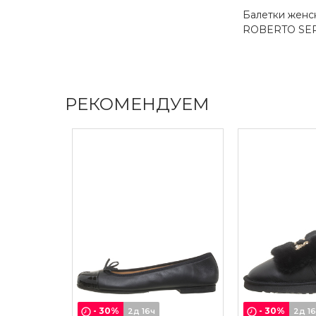
Балетки женс
ROBERTO SE
РЕКОМЕНДУЕМ
-
30
%
-
30
%
2д 16ч
2д 1