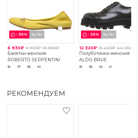
-
30
%
-
20
%
3д 15ч
3д 15ч
6 930₽
9 900₽
19 800₽
12 320₽
15 400₽
44 000₽
Балетки женские
Полуботинки женские
ROBERTO SERPENTINI
ALDO BRUE
36
37
38
40
35
38
40
41
РЕКОМЕНДУЕМ