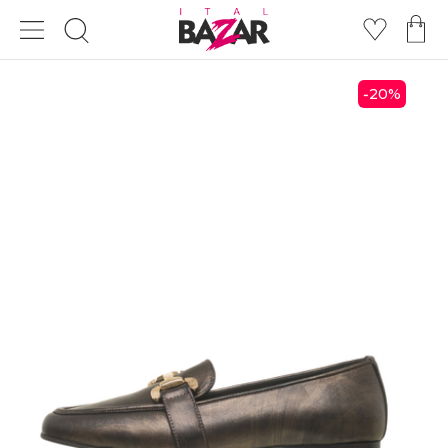
20
%
-