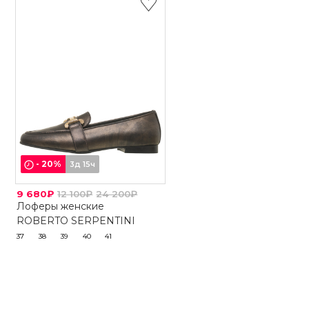
-
20
%
3д 15ч
9 680₽
12 100₽
24 200₽
Лоферы женские
ROBERTO SERPENTINI
37
38
39
40
41