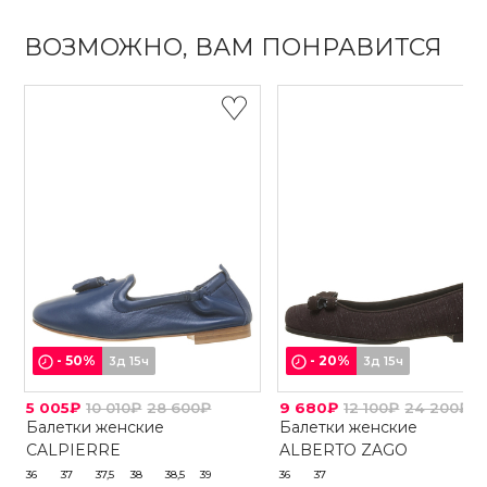
ВОЗМОЖНО, ВАМ ПОНРАВИТСЯ
-
50
%
-
20
%
3д 15ч
3д 15ч
5 005₽
10 010₽
28 600₽
9 680₽
12 100₽
24 200₽
Балетки женские
Балетки женские
CALPIERRE
ALBERTO ZAGO
36
37
37,5
38
38,5
39
36
37