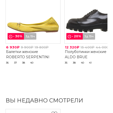
-
30
%
-
20
%
3д 15ч
3д 15ч
6 930₽
9 900₽
19 800₽
12 320₽
15 400₽
44 000₽
Балетки женские
Полуботинки женские
ROBERTO SERPENTINI
ALDO BRUE
36
37
38
40
35
38
40
41
ВЫ НЕДАВНО СМОТРЕЛИ