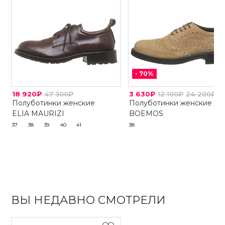
-
70
%
18 920₽
47 300₽
3 630₽
12 100₽
24 200₽
Полуботинки женские
Полуботинки женские
ELIA MAURIZI
BOEMOS
37
38
39
40
41
38
ВЫ НЕДАВНО СМОТРЕЛИ