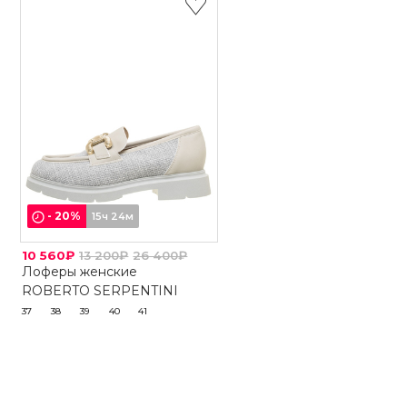
-
20
%
15ч 24м
10 560₽
13 200₽
26 400₽
Лоферы женские
ROBERTO SERPENTINI
37
38
39
40
41