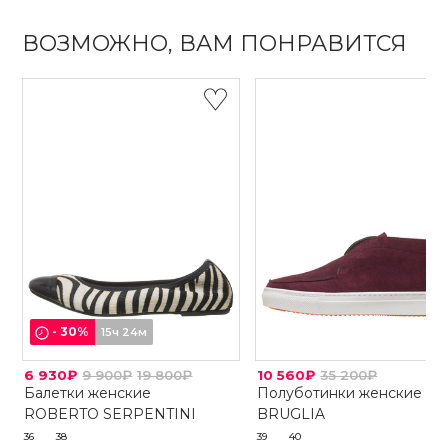
ВОЗМОЖНО, ВАМ ПОНРАВИТСЯ
-
30
%
15ч 24м
6 930₽
9 900₽
19 800₽
10 560₽
35 200₽
Балетки женские
Полуботинки женские
ROBERTO SERPENTINI
BRUGLIA
36
38
39
40