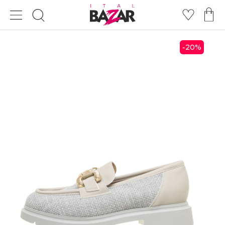
20
%
-