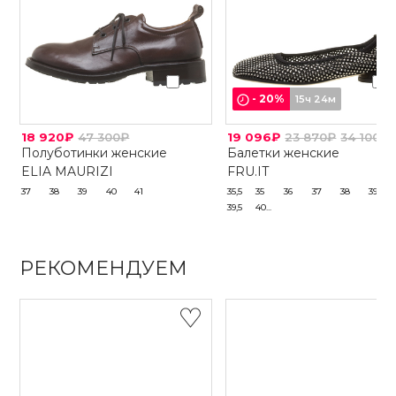
-
20
%
15ч 24м
18 920₽
47 300₽
19 096₽
23 870₽
34 100₽
Полуботинки женские
Балетки женские
ELIA MAURIZI
FRU.IT
37
38
39
40
41
35,5
35
36
37
38
39
39,5
40...
РЕКОМЕНДУЕМ