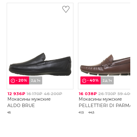
-
20
%
-
40
%
2д 1ч
2д 1ч
12 936₽
16 170₽
46 200₽
16 038₽
26 730₽
59 400₽
Мокасины мужские
Мокасины мужские
ALDO BRUE
PELLETTIERI DI PARMA
45
41,5
44,5