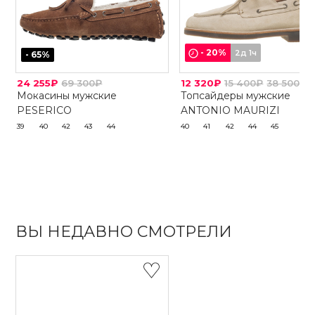
-
20
%
2д 1ч
-
65
%
24 255₽
69 300₽
12 320₽
15 400₽
38 500₽
Мокасины мужские
Топсайдеры мужские
PESERICO
ANTONIO MAURIZI
39
40
42
43
44
40
41
42
44
45
ВЫ НЕДАВНО СМОТРЕЛИ