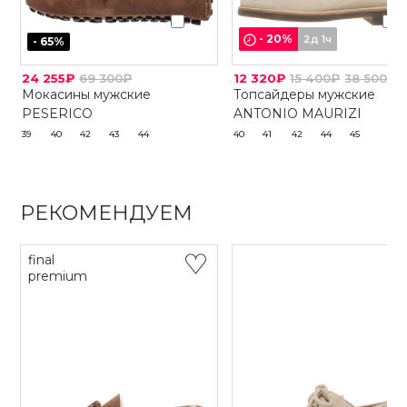
-
20
%
2д 1ч
-
65
%
24 255₽
69 300₽
12 320₽
15 400₽
38 500₽
Мокасины мужские
Топсайдеры мужские
PESERICO
ANTONIO MAURIZI
39
40
42
43
44
40
41
42
44
45
РЕКОМЕНДУЕМ
final
premium