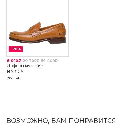
-
70
%
8 910₽
29 700₽
59 400₽
Лоферы мужские
HARRIS
39,5
41
ВОЗМОЖНО, ВАМ ПОНРАВИТСЯ