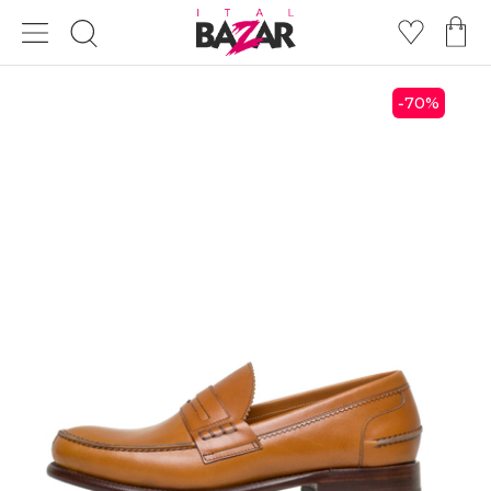
70
%
-