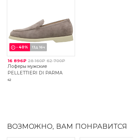
-
40
%
13д 16ч
16 896₽
28 160₽
62 700₽
Лоферы мужские
PELLETTIERI DI PARMA
42
ВОЗМОЖНО, ВАМ ПОНРАВИТСЯ