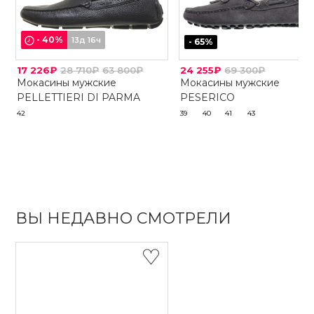
-
40
%
13д 16ч
-
65
%
17 226₽
28 710₽
63 800₽
24 255₽
69 300₽
Мокасины мужские
Мокасины мужские
PELLETTIERI DI PARMA
PESERICO
42
39
40
41
43
ВЫ НЕДАВНО СМОТРЕЛИ