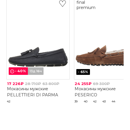
final
premium
-
40
%
13д 16ч
-
65
%
17 226₽
28 710₽
63 800₽
24 255₽
69 300₽
Мокасины мужские
Мокасины мужские
PELLETTIERI DI PARMA
PESERICO
42
39
40
42
43
44