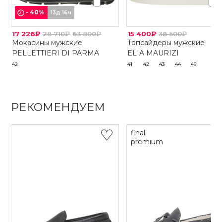
-
40
%
13д 16ч
17 226₽
28 710₽
63 800₽
15 400₽
38 500₽
Мокасины мужские
Топсайдеры мужские
PELLETTIERI DI PARMA
ELIA MAURIZI
42
41
42
43
44
46
РЕКОМЕНДУЕМ
final
premium