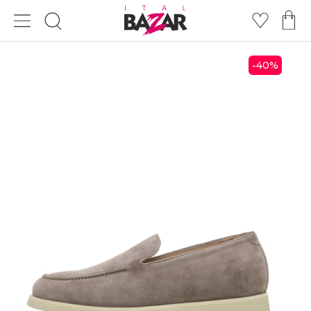
40
%
-