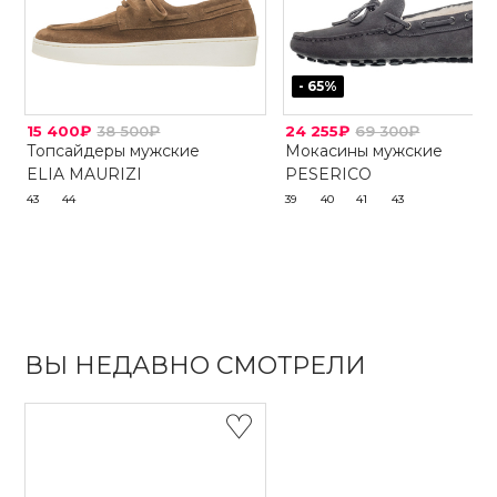
-
65
%
15 400₽
38 500₽
24 255₽
69 300₽
Топсайдеры мужские
Мокасины мужские
ELIA MAURIZI
PESERICO
43
44
39
40
41
43
ВЫ НЕДАВНО СМОТРЕЛИ