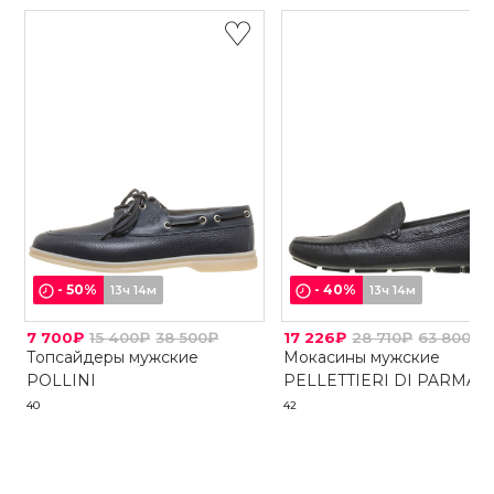
-
50
%
-
40
%
13ч 14м
13ч 14м
7 700₽
15 400₽
38 500₽
17 226₽
28 710₽
63 800₽
Топсайдеры мужские
Мокасины мужские
POLLINI
PELLETTIERI DI PARMA
40
42