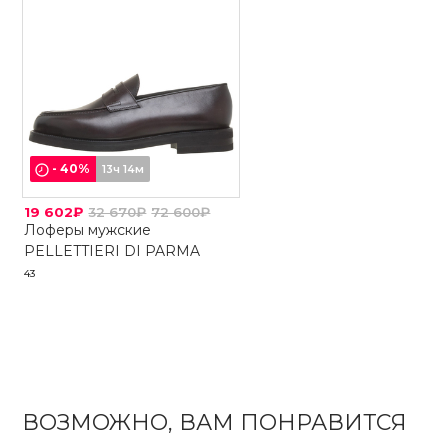
-
40
%
13ч 14м
19 602₽
32 670₽
72 600₽
Лоферы мужские
PELLETTIERI DI PARMA
43
ВОЗМОЖНО, ВАМ ПОНРАВИТСЯ