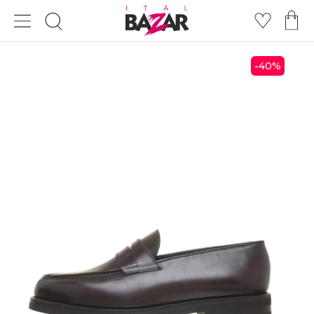
40
%
-