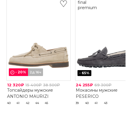
final
premium
-
20
%
2д 16ч
-
65
%
12 320₽
15 400₽
38 500₽
24 255₽
69 300₽
Топсайдеры мужские
Мокасины мужские
ANTONIO MAURIZI
PESERICO
40
41
42
44
45
39
40
41
43