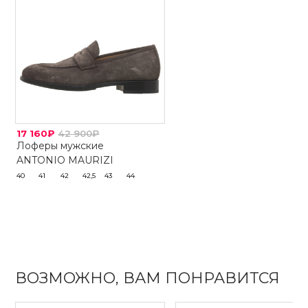
17 160₽
42 900₽
Лоферы мужские
ANTONIO MAURIZI
40
41
42
42,5
43
44
ВОЗМОЖНО, ВАМ ПОНРАВИТСЯ