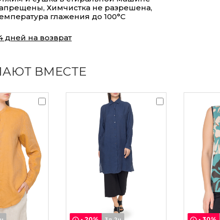
апрещены, Химчистка не разрешена,
емпература глажения до 100°С
4 дней на возврат
ПАЮТ ВМЕСТЕ
-
20
%
-
30
%
2ч
3д 2ч