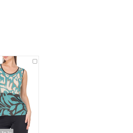
3д 2ч