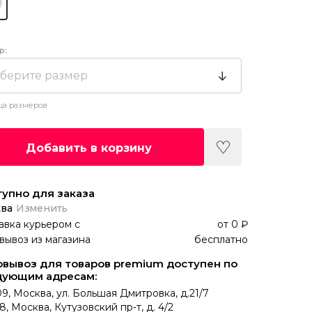
р:
берите размер
ца размеров
Добавить в корзину
упно для заказа
ва
Изменить
авка курьером
с
от
0 ₽
вывоз из магазина
бесплатно
вывоз для товаров premium доступен по
дующим адресам:
9, Москва, ул. Большая Дмитровка, д.21/7
8, Москва, Кутузовский пр-т, д. 4/2