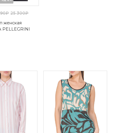
590₽
25 300₽
оп женская
 PELLEGRINI