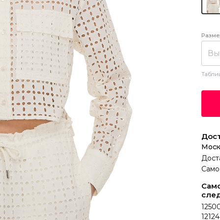
Разме
Вы
Табли
Дост
Моск
Дост
Само
Само
сле
12500
12124