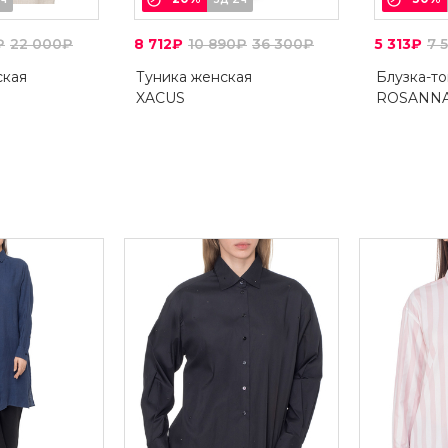
₽
22 000₽
8 712₽
10 890₽
36 300₽
5 313₽
7 
ская
Туника женская
Блузка-т
XACUS
ROSANNA