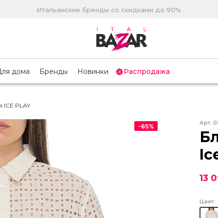
Итальянские бренды со скидками до 90%
Для дома
Бренды
Новинки
Распродажа
 ICE PLAY
Арт.
0
-
65
%
Бл
Ic
13 
Цвет: