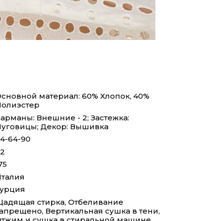
сновной материал: 60% Хлопок, 40%
олиэстер
арманы: Внешние - 2; Застежка:
уговицы; Декор: Вышивка
4-64-90
2
75
талия
Турция
адящая стирка, Отбеливание
апрещено, Вертикальная сушка в тени,
тжим и сушка в стиральной машине