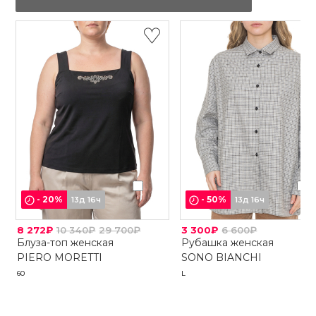
-
20
%
-
50
%
13д 16ч
13д 16ч
8 272₽
10 340₽
29 700₽
3 300₽
6 600₽
Блуза-топ женская
Рубашка женская
PIERO MORETTI
SONO BIANCHI
60
L