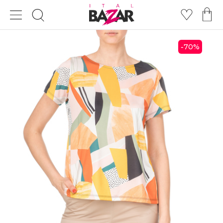
70
%
-