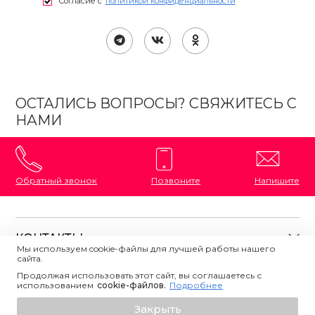
Согласие с
политикой конфиденциальности
ОСТАЛИСЬ ВОПРОСЫ? СВЯЖИТЕСЬ С
НАМИ
Обратный звонок
Позвоните
Напишите
КОНТАКТЫ
Мы используем cookie-файлы для лучшей работы нашего
сайта.
8 (800) 333-87-72
Магазины на карте
Продолжая использовать этот сайт, вы соглашаетесь с
ПОЛЕЗНАЯ ИНФОРМАЦИЯ
использованием
Напишите нам
сookie-файлов.
Подробнее
О магазине
Добавить в корзину
Закрыть