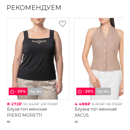
РЕКОМЕНДУЕМ
-
20
%
-
20
%
13д 16ч
13д 16ч
8 272₽
10 340₽
29 700₽
4 488₽
5 610₽
18 700₽
Блуза-топ женская
Блузка-топ женская
PIERO MORETTI
XACUS
60
42