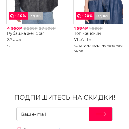
-
40
%
-
20
%
13д 16ч
13д 16ч
4 950₽
8 250₽
27 500₽
1 584₽
1 980₽
Рубашка женская
Топ женский
XACUS
VILATTE
42
42/170
44/170
46/170
48/170
50/170
52/17
54/170
ПОДПИШИТЕСЬ НА СКИДКИ!