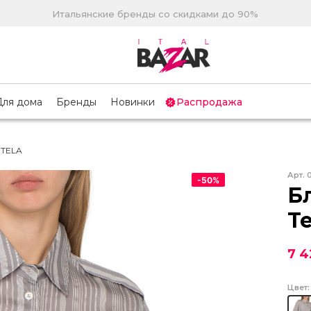
Итальянские бренды со скидками до 90%
Для дома
Бренды
Новинки
Распродажа
 TELA
Арт.
-
50
%
Б
Te
7 4
Цвет: