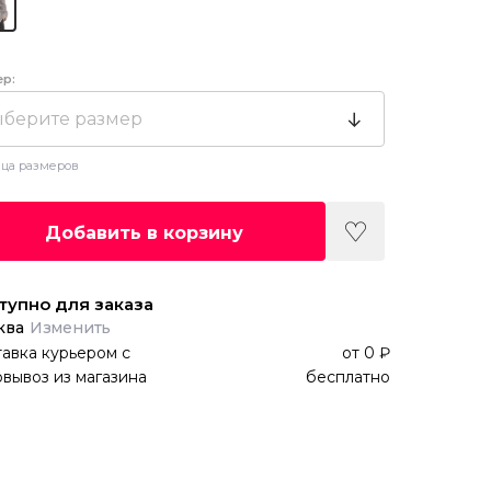
ер:
берите размер
ца размеров
Добавить в корзину
тупно для заказа
ква
Изменить
авка курьером
с
от
0 ₽
вывоз из магазина
бесплатно