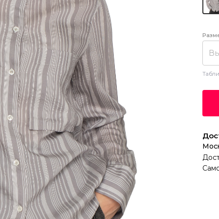
Разм
Вы
Табли
Дос
Мос
Дост
Само