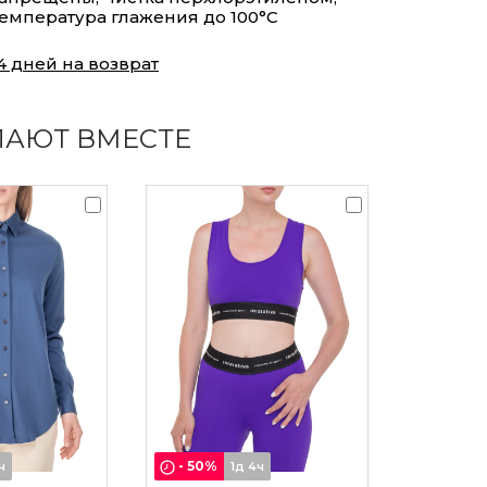
емпература глажения до 100°С
4 дней на возврат
ПАЮТ ВМЕСТЕ
-
50
%
ч
1д 4ч