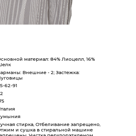
сновной материал: 84% Лиоцелл, 16%
Шелк
арманы: Внешние - 2; Застежка:
Пуговицы
5-62-91
2
75
талия
Румыния
учная стирка, Отбеливание запрещено,
тжим и сушка в стиральной машине
апрещены, Чистка перхлорэтиленом,