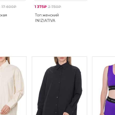
17 600₽
1 375₽
2 750₽
ская
Топ женский
INIZIATIVA