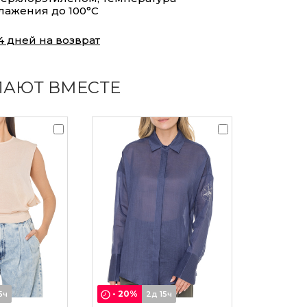
лажения до 100°С
4 дней на возврат
ПАЮТ ВМЕСТЕ
-
20
%
5ч
2д 15ч