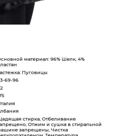
сновной материал: 96% Шелк, 4%
ластан
астежка: Пуговицы
3-69-96
2
75
талия
Албания
адящая стирка, Отбеливание
апрещено, Отжим и сушка в стиральной
ашине запрещены, Чистка
ерхлорэтиленом, Температура