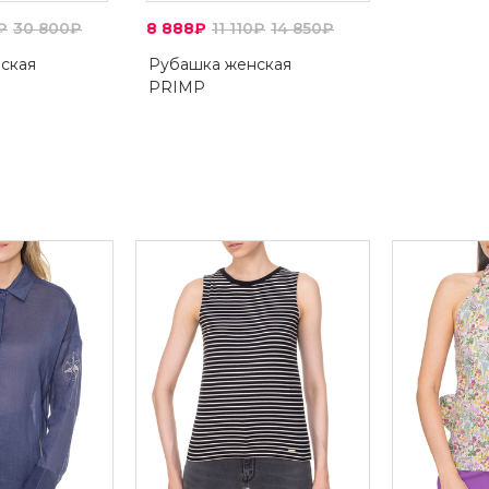
₽
30 800₽
8 888₽
11 110₽
14 850₽
нская
Рубашка женская
PRIMP