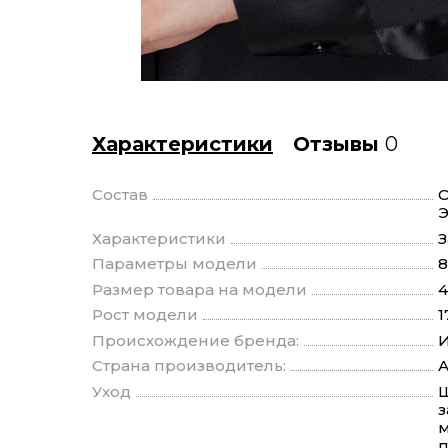
Характеристики
Отзывы
0
Состав
О
Э
Характеристики
З
Параметры модели
8
Размер товара на модели
4
Рост модели
1
Происхождение бренда:
И
Страна производитель:
Уход
Щ
з
м
п