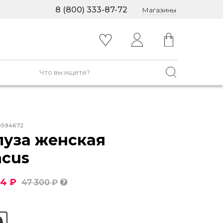
8 (800) 333-87-72
Магазины
0594672
луза женская
acus
14 ₽
47 300 ₽