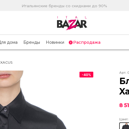
Итальянские бренды со скидками до 90%
Для дома
Бренды
Новинки
Распродажа
 XACUS
Арт.
-
40
%
Б
X
8 5
Цвет: