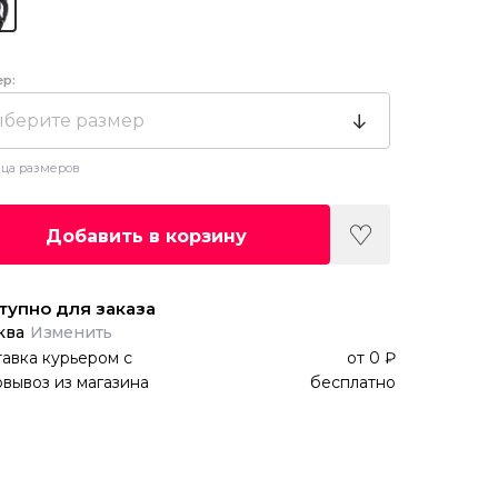
ер:
берите размер
ца размеров
Добавить в корзину
тупно для заказа
ква
Изменить
авка курьером
с
от
0 ₽
вывоз из магазина
бесплатно