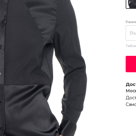
Разм
Вы
Табли
Дос
Мос
Дост
Само