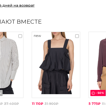
4 дней на возврат
ПАЮТ ВМЕСТЕ
new
-
50
%
ч
0₽
37 400₽
11 110₽
31 900₽
5 775₽
11