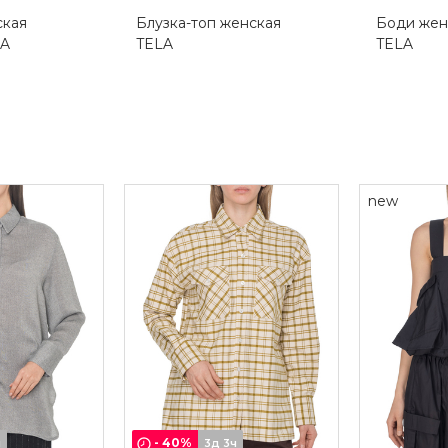
ская
Блузка-топ женская
Боди жен
IA
TELA
TELA
new
-
40
%
ч
3д 3ч