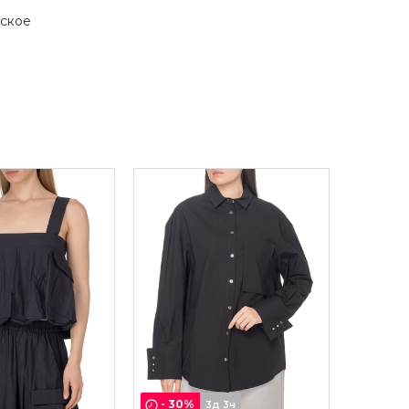
ское
-
30
%
3д 3ч