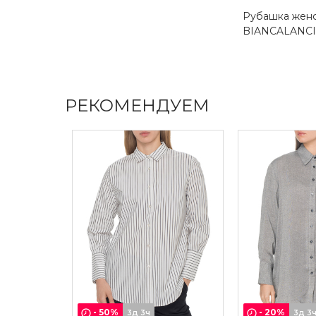
Рубашка жен
BIANCALANC
РЕКОМЕНДУЕМ
-
50
%
-
20
%
3д 3ч
3д 3