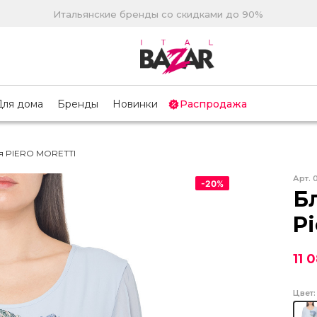
Итальянские бренды со скидками до 90%
Для дома
Бренды
Новинки
Распродажа
я PIERO MORETTI
Арт.
-
20
%
Б
Pi
11 
Цвет: