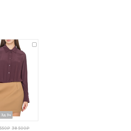
3д 3ч
 550₽
38 500₽