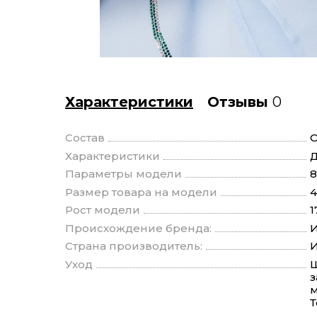
Характеристики
Отзывы
0
Состав
О
Характеристики
Д
Параметры модели
8
Размер товара на модели
4
Рост модели
1
Происхождение бренда:
И
Страна производитель:
И
Уход
Щ
з
м
Т