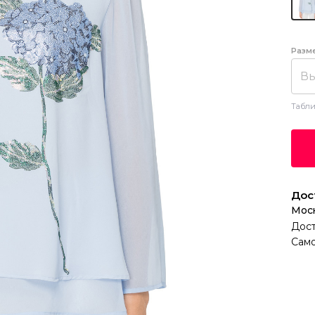
Разм
Вы
Табли
Дос
Мос
Дост
Само