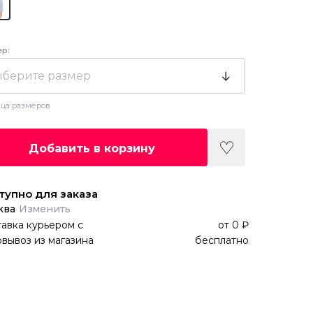
ер:
берите размер
ца размеров
Добавить в корзину
тупно для заказа
ква
Изменить
авка курьером
с
от
0 ₽
вывоз из магазина
бесплатно