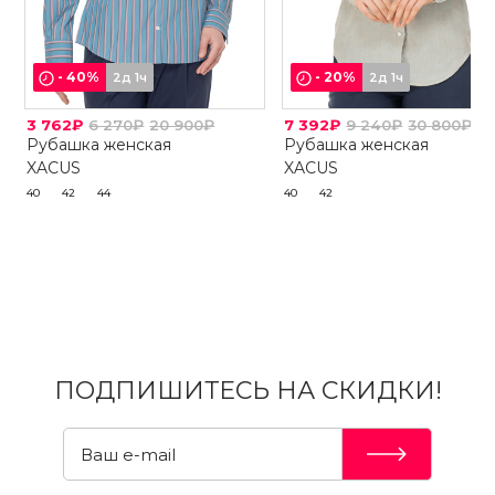
-
40
%
-
20
%
2д 1ч
2д 1ч
3 762₽
6 270₽
20 900₽
7 392₽
9 240₽
30 800₽
Рубашка женская
Рубашка женская
XACUS
XACUS
40
42
44
40
42
ПОДПИШИТЕСЬ НА СКИДКИ!