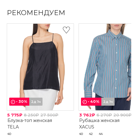
РЕКОМЕНДУЕМ
-
30
%
-
40
%
2д 1ч
2д 1ч
5 775₽
8 250₽
27 500₽
3 762₽
6 270₽
20 900₽
Блузка-топ женская
Рубашка женская
TELA
XACUS
40
40
42
44