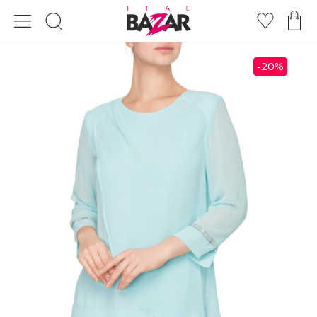
20
%
-