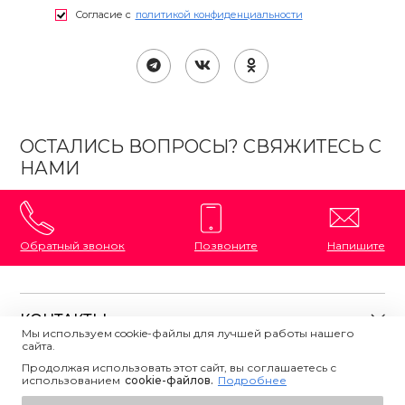
Согласие с
политикой конфиденциальности
ОСТАЛИСЬ ВОПРОСЫ? СВЯЖИТЕСЬ С
НАМИ
Обратный звонок
Позвоните
Напишите
КОНТАКТЫ
Мы используем cookie-файлы для лучшей работы нашего
сайта.
8 (800) 333-87-72
Магазины на карте
Продолжая использовать этот сайт, вы соглашаетесь с
ПОЛЕЗНАЯ ИНФОРМАЦИЯ
использованием
Напишите нам
сookie-файлов.
Подробнее
О магазине