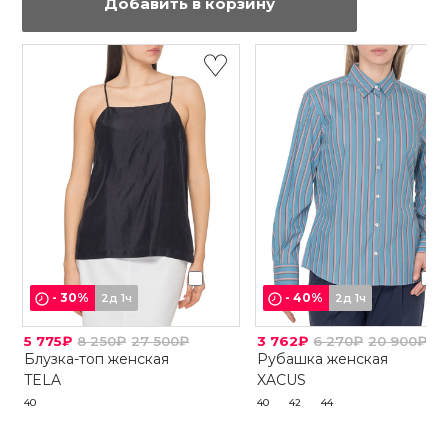
Добавить в корзину
-
30
%
-
40
%
2д 1ч
2д 1ч
5 775₽
8 250₽
27 500₽
3 762₽
6 270₽
20 900₽
Блузка-топ женская
Рубашка женская
TELA
XACUS
40
40
42
44