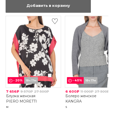
Добавить в корзину
-
20
%
-
40
%
18ч 17м
18ч 17м
7 656₽
9 570₽
27 500₽
6 600₽
11 000₽
27 500₽
Блузка женская
Болеро женское
PIERO MORETTI
KANGRA
M
S