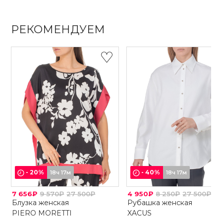
РЕКОМЕНДУЕМ
-
20
%
-
40
%
18ч 17м
18ч 17м
7 656₽
9 570₽
27 500₽
4 950₽
8 250₽
27 500₽
Блузка женская
Рубашка женская
PIERO MORETTI
XACUS