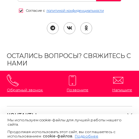
Согласие с
политикой конфиденциальности
ОСТАЛИСЬ ВОПРОСЫ? СВЯЖИТЕСЬ С
НАМИ
Обратный звонок
Позвоните
Напишите
КОНТАКТЫ
Мы используем cookie-файлы для лучшей работы нашего
сайта.
8 (800) 333-87-72
Магазины на карте
Продолжая использовать этот сайт, вы соглашаетесь с
ПОЛЕЗНАЯ ИНФОРМАЦИЯ
использованием
Напишите нам
сookie-файлов.
Подробнее