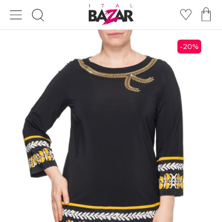
20
%
-