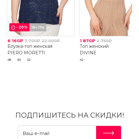
-
20
%
18ч 17м
6 160₽
7 700₽
22 000₽
1 870₽
2 750₽
Блузка-топ женская
Топ женский
PIERO MORETTI
DIVINE
48
50
52
42
ПОДПИШИТЕСЬ НА СКИДКИ!