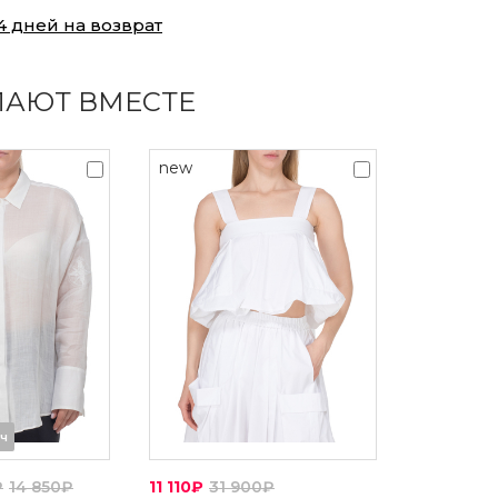
4 дней на возврат
ПАЮТ ВМЕСТЕ
new
7ч
₽
14 850₽
11 110₽
31 900₽