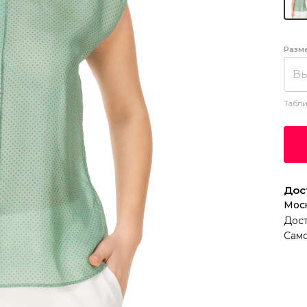
Разм
Вы
Табли
Дос
Мос
Дост
Само