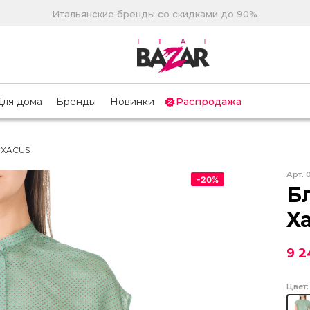
Итальянские бренды со скидками до 90%
Для дома
Бренды
Новинки
Распродажа
 XACUS
Арт.
-
20
%
Б
X
9 2
Цвет: