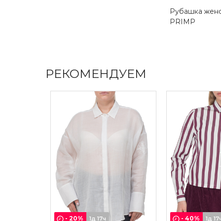
Рубашка жен
PRIMP
РЕКОМЕНДУЕМ
-
20
%
-
40
%
1д 17ч
1д 17