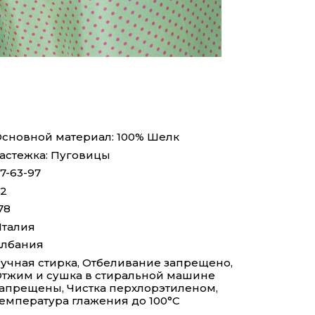
сновной материал: 100% Шелк
астежка: Пуговицы
7-63-97
2
78
талия
Албания
учная стирка, Отбеливание запрещено,
тжим и сушка в стиральной машине
апрещены, Чистка перхлорэтиленом,
емпература глажения до 100°С