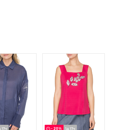
-
20
%
д 17ч
1д 17ч