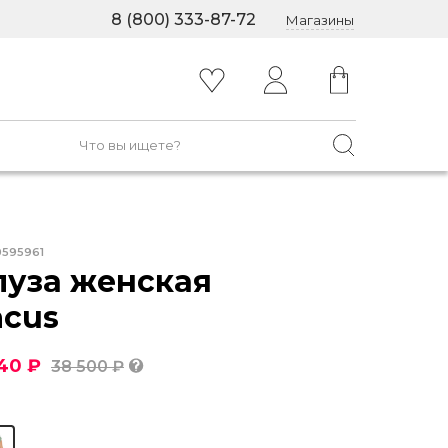
8 (800) 333-87-72
Магазины
0595961
луза женская
acus
40 ₽
38 500 ₽