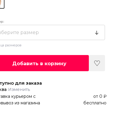
ер:
берите размер
ца размеров
Добавить в корзину
тупно для заказа
ква
Изменить
авка курьером
с
от
0 ₽
вывоз из магазина
бесплатно