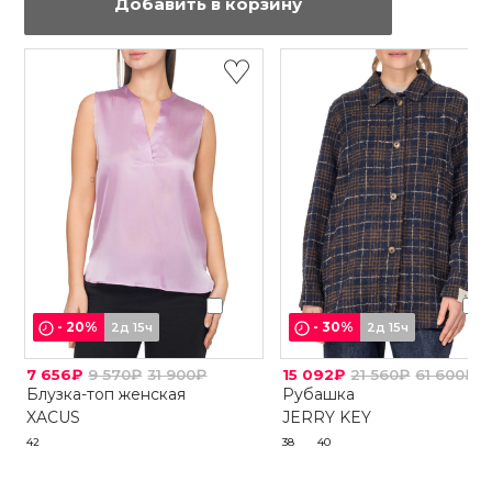
Добавить в корзину
-
20
%
-
30
%
2д 15ч
2д 15ч
7 656₽
9 570₽
31 900₽
15 092₽
21 560₽
61 600₽
Блузка-топ женская
Рубашка
XACUS
JERRY KEY
42
38
40