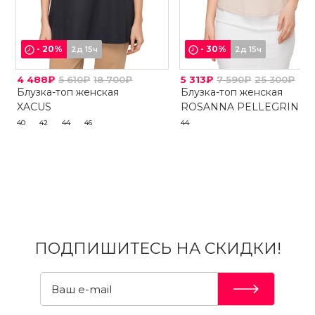
-
20
%
-
30
%
2д 15ч
2д 15ч
4 488₽
5 610₽
18 700₽
5 313₽
7 590₽
25 300₽
Блузка-топ женская
Блузка-топ женская
XACUS
ROSANNA PELLEGRINI
40
42
44
46
44
ПОДПИШИТЕСЬ НА СКИДКИ!