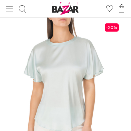
20
%
-