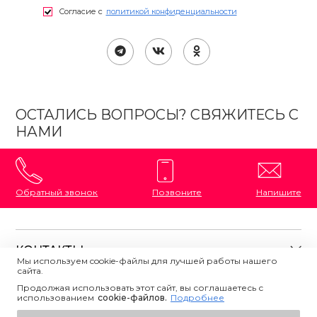
Согласие с
политикой конфиденциальности
ОСТАЛИСЬ ВОПРОСЫ? СВЯЖИТЕСЬ С
НАМИ
Обратный звонок
Позвоните
Напишите
КОНТАКТЫ
Мы используем cookie-файлы для лучшей работы нашего
сайта.
8 (800) 333-87-72
Магазины на карте
Продолжая использовать этот сайт, вы соглашаетесь с
ПОЛЕЗНАЯ ИНФОРМАЦИЯ
использованием
Напишите нам
сookie-файлов.
Подробнее
О магазине