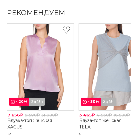
РЕКОМЕНДУЕМ
-
20
%
-
30
%
2д 15ч
2д 15ч
7 656₽
9 570₽
31 900₽
3 465₽
4 950₽
16 500₽
Блузка-топ женская
Блуза-топ женская
XACUS
TELA
42
S