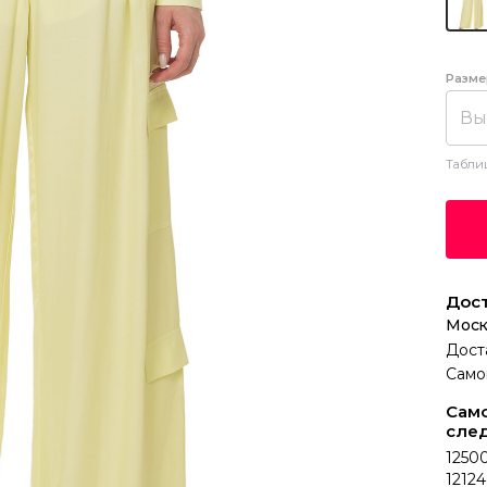
Разме
Вы
Табли
Дост
Моск
Дост
Само
Само
сле
12500
12124