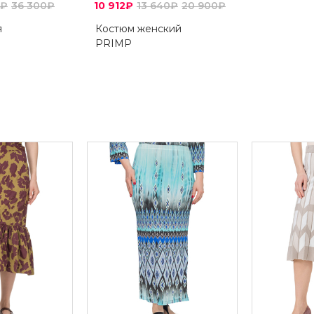
0₽
36 300₽
10 912₽
13 640₽
20 900₽
я
Костюм женский
PRIMP