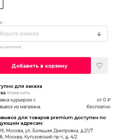
р:
берите размер
ца размеров
Добавить в корзину
упно для заказа
ва
Изменить
авка курьером
с
от
0 ₽
вывоз из магазина
бесплатно
вывоз для товаров premium доступен по
дующим адресам:
9, Москва, ул. Большая Дмитровка, д.21/7
8, Москва, Кутузовский пр-т, д. 4/2