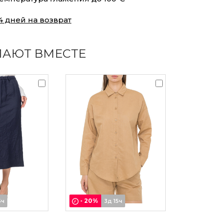
4 дней на возврат
ПАЮТ ВМЕСТЕ
-
20
%
5ч
3д 15ч