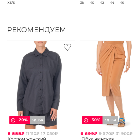
XS/S
38
40
42
44
46
РЕКОМЕНДУЕМ
-
20
%
-
30
%
3д 15ч
3д 15ч
8 888₽
11 110₽
17 050₽
6 699₽
9 570₽
31 900₽
Костюм женский
Юбка женская