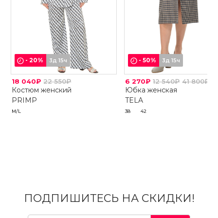
-
20
%
-
50
%
3д 15ч
3д 15ч
18 040₽
22 550₽
6 270₽
12 540₽
41 800₽
Костюм женский
Юбка женская
PRIMP
TELA
M/L
38
42
ПОДПИШИТЕСЬ НА СКИДКИ!