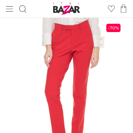
70
%
-