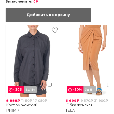
Вы экономите:
0₽
Добавить в корзину
-
20
%
-
30
%
3д 15ч
3д 15ч
8 888₽
11 110₽
17 050₽
6 699₽
9 570₽
31 900₽
Костюм женский
Юбка женская
PRIMP
TELA