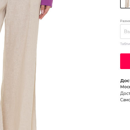
Разм
Вы
Табли
Дос
Мос
Дост
Само