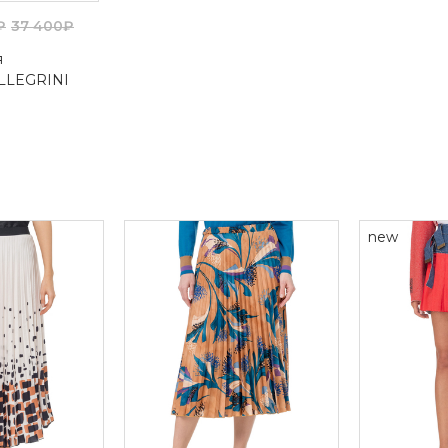
₽
37 400₽
я
LLEGRINI
new