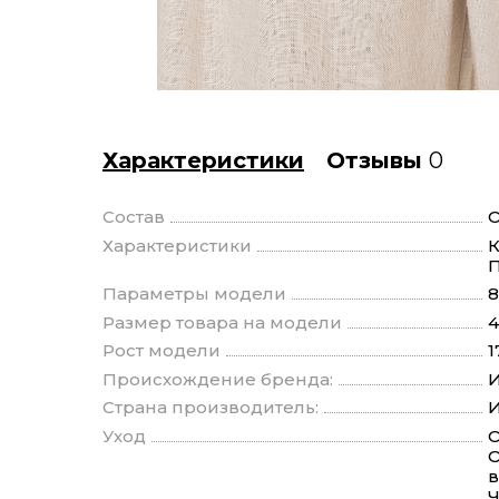
Характеристики
Отзывы
0
Состав
О
Характеристики
К
П
Параметры модели
8
Размер товара на модели
4
Рост модели
1
Происхождение бренда:
И
Страна производитель:
И
Уход
О
О
в
Ч