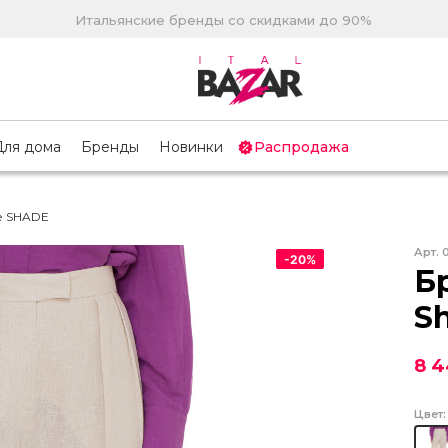
Итальянские бренды со скидками до 90%
Для дома
Бренды
Новинки
Распродажа
е SHADE
Арт.
-
20
%
Б
S
8 4
Цвет: