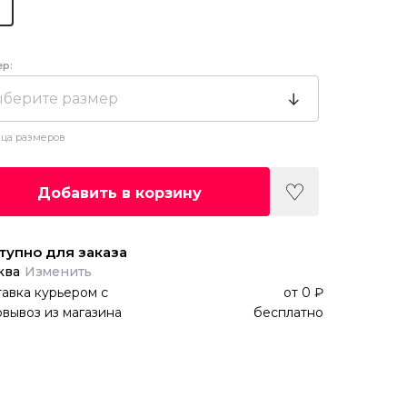
ер:
берите размер
ца размеров
Добавить в корзину
тупно для заказа
ква
Изменить
авка курьером
с
от
0 ₽
вывоз из магазина
бесплатно