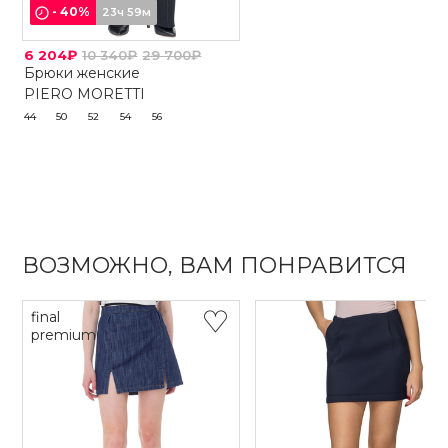
-
40
%
23ч 59м
6 204₽
10 340₽
29 700₽
Брюки женские
PIERO MORETTI
44
50
52
54
56
ВОЗМОЖНО, ВАМ ПОНРАВИТСЯ
final
premium