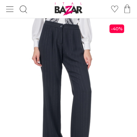
40
%
-