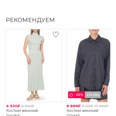
РЕКОМЕНДУЕМ
-
20
%
23ч 59м
6 930₽
9 900₽
8 888₽
11 110₽
17 050₽
Костюм женский
Костюм женский