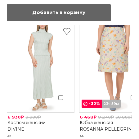
Добавить в корзину
-
30
%
23ч 59м
6 930₽
9 900₽
6 468₽
9 240₽
30 800₽
Костюм женский
Юбка женская
DIVINE
ROSANNA PELLEGRINI
42
44