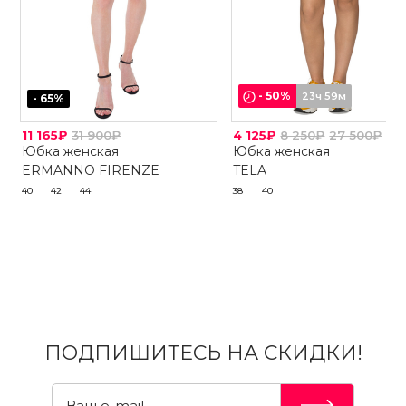
-
50
%
23ч 59м
-
65
%
11 165₽
31 900₽
4 125₽
8 250₽
27 500₽
Юбка женская
Юбка женская
ERMANNO FIRENZE
TELA
40
42
44
38
40
ПОДПИШИТЕСЬ НА СКИДКИ!