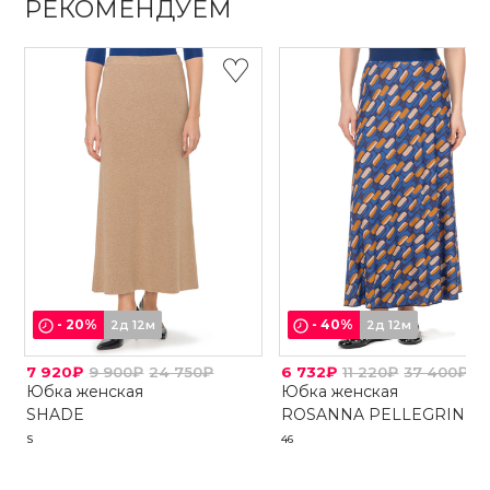
РЕКОМЕНДУЕМ
-
20
%
-
40
%
2д 12м
2д 12м
7 920₽
9 900₽
24 750₽
6 732₽
11 220₽
37 400₽
Юбка женская
Юбка женская
SHADE
ROSANNA PELLEGRINI
S
46