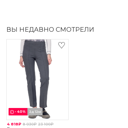
ВЫ НЕДАВНО СМОТРЕЛИ
-
40
%
2д 12м
4 818₽
8 030₽
23 100₽