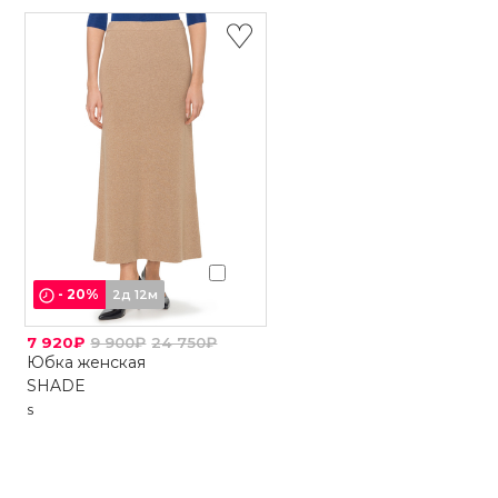
-
20
%
2д 12м
7 920₽
9 900₽
24 750₽
Юбка женская
SHADE
S