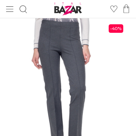
40
%
-