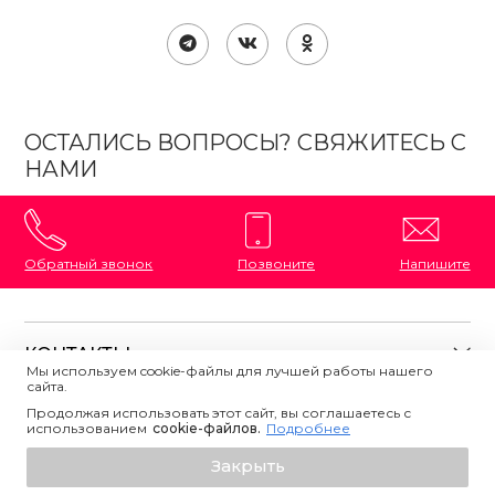
ОСТАЛИСЬ ВОПРОСЫ? СВЯЖИТЕСЬ С
НАМИ
Обратный звонок
Позвоните
Напишите
КОНТАКТЫ
Мы используем cookie-файлы для лучшей работы нашего
сайта.
8 (800) 333-87-72
Магазины на карте
Продолжая использовать этот сайт, вы соглашаетесь с
ПОЛЕЗНАЯ ИНФОРМАЦИЯ
использованием
Напишите нам
сookie-файлов.
Подробнее
О магазине
Добавить в корзину
Закрыть
Контакты
Политика конфиденциальности