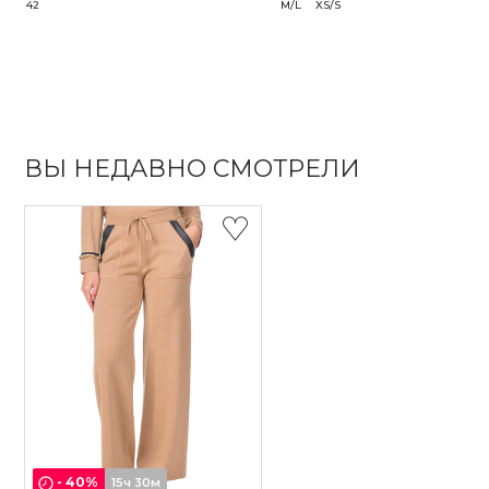
42
M/L
XS/S
ВЫ НЕДАВНО СМОТРЕЛИ
-
40
%
15ч 30м