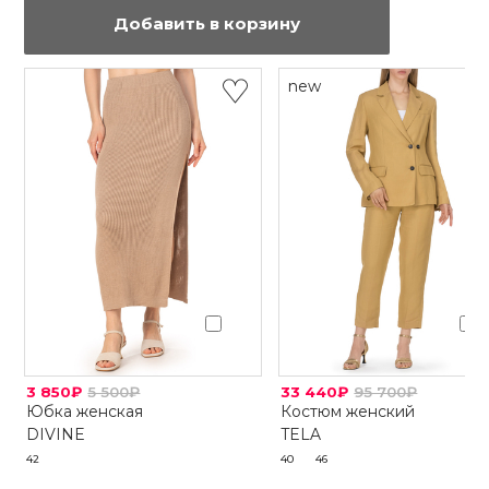
Добавить в корзину
new
3 850₽
5 500₽
33 440₽
95 700₽
Юбка женская
Костюм женский
DIVINE
TELA
42
40
46