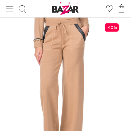
40
%
-