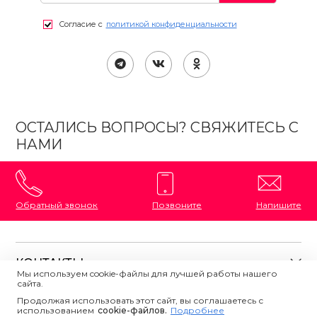
Согласие с
политикой конфиденциальности
ОСТАЛИСЬ ВОПРОСЫ? СВЯЖИТЕСЬ С
НАМИ
Обратный звонок
Позвоните
Напишите
КОНТАКТЫ
Мы используем cookie-файлы для лучшей работы нашего
сайта.
8 (800) 333-87-72
Магазины на карте
Продолжая использовать этот сайт, вы соглашаетесь с
ПОЛЕЗНАЯ ИНФОРМАЦИЯ
использованием
Напишите нам
сookie-файлов.
Подробнее