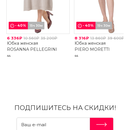
-
40
%
-
40
%
15ч 30м
15ч 30м
6 336₽
10 560₽
35 200₽
8 316₽
13 860₽
39 600₽
Юбка женская
Юбка женская
ROSANNA PELLEGRINI
PIERO MORETTI
44
44
ПОДПИШИТЕСЬ НА СКИДКИ!