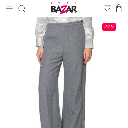
50
%
-