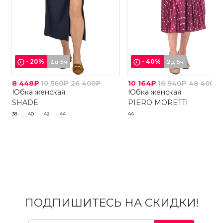
-
20
%
-
40
%
2д 5ч
2д 5ч
8 448₽
10 560₽
26 400₽
10 164₽
16 940₽
48 400₽
Юбка женская
Юбка женская
SHADE
PIERO MORETTI
38
40
42
44
44
ПОДПИШИТЕСЬ НА СКИДКИ!