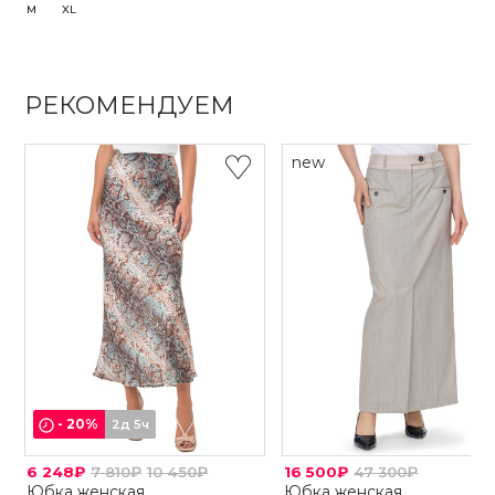
M
XL
РЕКОМЕНДУЕМ
new
-
20
%
2д 5ч
6 248₽
7 810₽
10 450₽
16 500₽
47 300₽
Юбка женская
Юбка женская