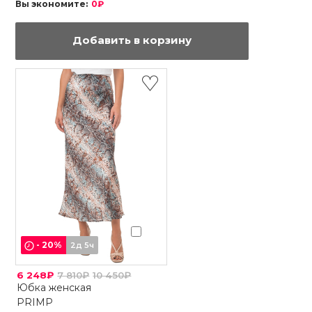
Вы экономите:
0₽
Добавить в корзину
-
20
%
2д 5ч
6 248₽
7 810₽
10 450₽
Юбка женская
PRIMP