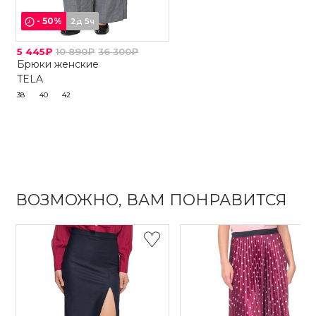
-
50
%
2д 5ч
5 445₽
10 890₽
36 300₽
Брюки женские
TELA
38
40
42
ВОЗМОЖНО, ВАМ ПОНРАВИТСЯ