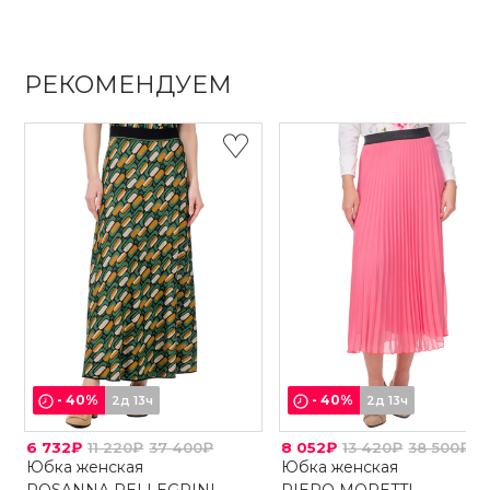
РЕКОМЕНДУЕМ
-
40
%
-
40
%
2д 13ч
2д 13ч
6 732₽
11 220₽
37 400₽
8 052₽
13 420₽
38 500₽
Юбка женская
Юбка женская