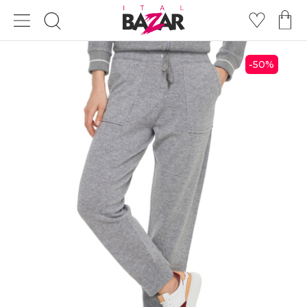
50
%
-