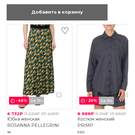
Добавить в корзину
-
40
%
-
20
%
2д 13ч
2д 13ч
6 732₽
11 220₽
37 400₽
8 888₽
11 110₽
17 050₽
Юбка женская
Костюм женский
ROSANNA PELLEGRINI
PRIMP
46
XS/S