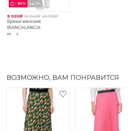
-
50
%
2д 13ч
9 020₽
18 040₽
45 100₽
Брюки женские
BIANCALANCIA
XS
S
ВОЗМОЖНО, ВАМ ПОНРАВИТСЯ