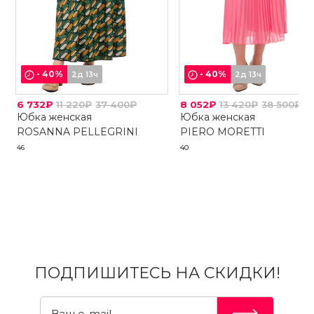
-
40
%
-
40
%
2д 13ч
2д 13ч
6 732₽
11 220₽
37 400₽
8 052₽
13 420₽
38 500₽
Юбка женская
Юбка женская
ROSANNA PELLEGRINI
PIERO MORETTI
46
40
ПОДПИШИТЕСЬ НА СКИДКИ!