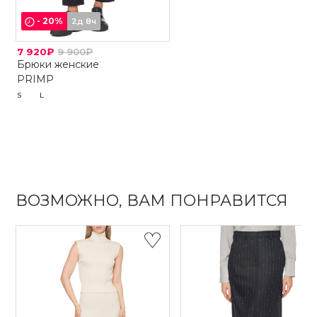
-
20
%
2д 8ч
7 920₽
9 900₽
Брюки женские
PRIMP
S
L
ВОЗМОЖНО, ВАМ ПОНРАВИТСЯ