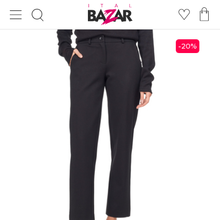
20
%
-