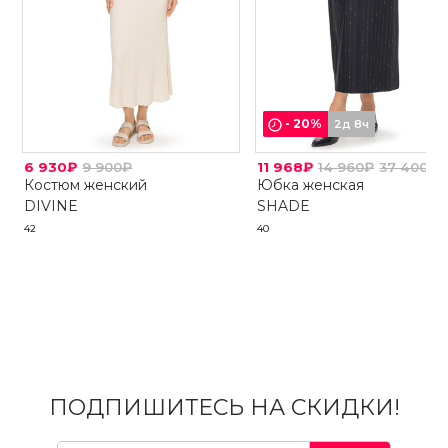
-
20
%
2д 8ч
6 930₽
9 900₽
11 968₽
14 960₽
37 400₽
Костюм женский
Юбка женская
DIVINE
SHADE
42
40
ПОДПИШИТЕСЬ НА СКИДКИ!