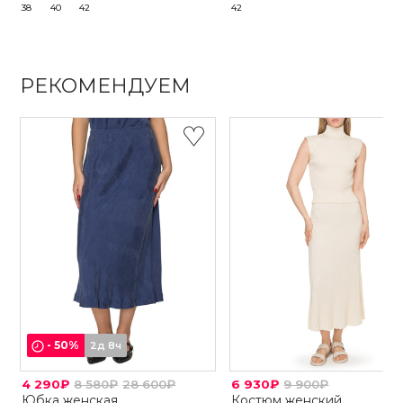
38
40
42
42
РЕКОМЕНДУЕМ
-
50
%
2д 8ч
4 290₽
8 580₽
28 600₽
6 930₽
9 900₽
Юбка женская
Костюм женский