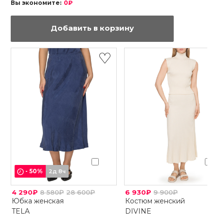
Вы экономите:
0₽
Добавить в корзину
-
50
%
2д 8ч
4 290₽
8 580₽
28 600₽
6 930₽
9 900₽
Юбка женская
Костюм женский
TELA
DIVINE