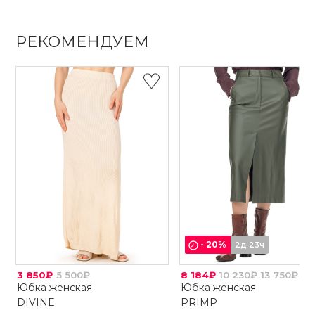
РЕКОМЕНДУЕМ
-
20
%
2д 23ч
3 850₽
5 500₽
8 184₽
10 230₽
13 750₽
Юбка женская
Юбка женская
DIVINE
PRIMP