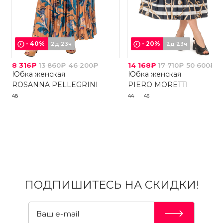
-
40
%
-
20
%
2д 23ч
2д 23ч
8 316₽
13 860₽
46 200₽
14 168₽
17 710₽
50 600₽
Юбка женская
Юбка женская
ROSANNA PELLEGRINI
PIERO MORETTI
48
44
46
ПОДПИШИТЕСЬ НА СКИДКИ!