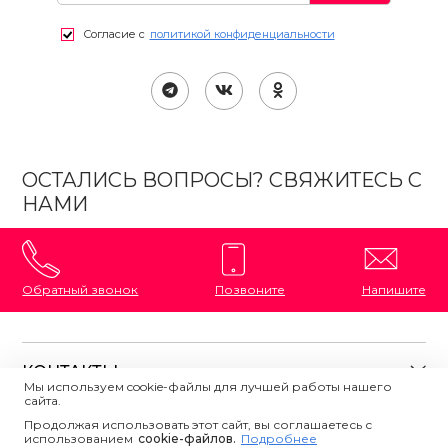
Согласие с
политикой конфиденциальности
ОСТАЛИСЬ ВОПРОСЫ? СВЯЖИТЕСЬ С
НАМИ
Обратный звонок
Позвоните
Напишите
КОНТАКТЫ
Мы используем cookie-файлы для лучшей работы нашего
сайта.
8 (800) 333-87-72
Магазины на карте
Продолжая использовать этот сайт, вы соглашаетесь с
ПОЛЕЗНАЯ ИНФОРМАЦИЯ
использованием
Напишите нам
сookie-файлов.
Подробнее