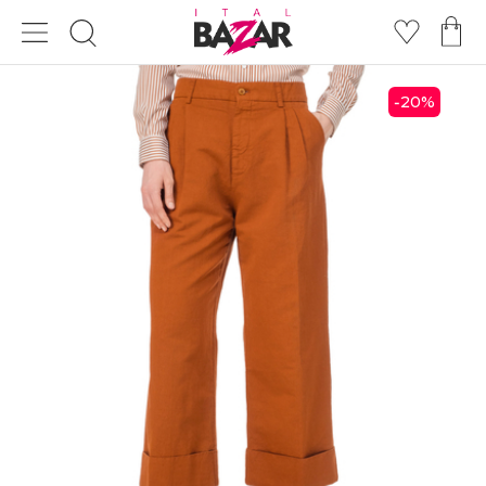
20
%
-